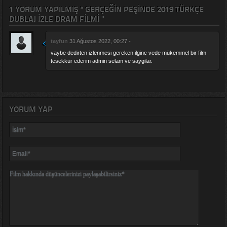
1 YORUM YAPILMIŞ " GERÇEĞIN PEŞINDE 2019 TÜRKÇE
DUBLAJ IZLE DRAM FILMI "
tayfun
31 Ağustos 2022, 00:27 -
vaybe dedirten izlenmesi gereken ilginc vede mükemmel bir film
tesekkür ederim admin selam ve saygilar.
YORUM YAP