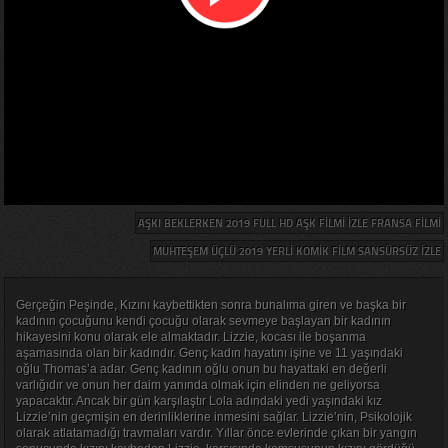
AŞKI BEKLERKEN 2019 FULL HD AŞK FILMI IZLE FRANSA FILMI
MUHTEŞEM ÜÇLÜ 2019 YERLI KOMIK FILM SANSÜRSÜZ IZLE
Gerçeğin Peşinde, Kızını kaybettikten sonra bunalıma giren ve başka bir
kadının çocuğunu kendi çocuğu olarak sevmeye başlayan bir kadının
hikayesini konu olarak ele almaktadır. Lizzie, kocası ile boşanma
aşamasında olan bir kadındır. Genç kadın hayatını işine ve 11 yaşındaki
oğlu Thomas’a adar. Genç kadının oğlu onun bu hayattaki en değerli
varlığıdır ve onun her daim yanında olmak için elinden ne geliyorsa
yapacaktır. Ancak bir gün karşılaştır Lola adındaki yedi yaşındaki kız
Lizzie’nin geçmişin en derinliklerine inmesini sağlar. Lizzie’nin, Psikolojik
olarak atlatamadığı travmaları vardır. Yıllar önce evlerinde çıkan bir yangın