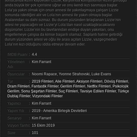
sonucunda kızını kaybeden Lizzie, karşısında komşusunun kızını gördüğü
anda büyük bir şok içerisine uğrar ve onu kendi kızı sanmaya başlar.
Lola’ya yakın olmak için onun annesi ile yakınlaşmaya çalışan Lizzie
sonunda istediğini alır ve Lola’nın annesi ile yakın olmaya başlar.
Aralarından su dahi sızmaz. Bu durum yüzünden telaşlanan Lizzie’nin
ailesi ne yapacağını ve Lizzie’yi Lola’dan nasıl uzaklaştıracaklarını
düşünürler. Lizzie’nin bu tavırlarından endişe duyan yakınları, onu
engellemeye çalışsa da kimse başarılı olamaz. Saplantı haline getirdiği
durum yüzünden ailesi ve oğlu ile arası açılan Lizzie, vazgeçmeden
Lola’nın kızı olduğunu iddia etmeye devam eder.
IMDB Puanı
:
4.4
Yönetmen
:
Kim Farrant
Adı
Oyuncular
:
Noomi Rapace, Yvonne Strahovski, Luke Evans
Tür
:
2019 Filmleri
,
Aile Filmleri
,
Aksiyon Filmleri
,
Dövüş Filmleri
,
Dram Filmleri
,
Fantastik Filmler
,
Gerilim Filmleri
,
Netflix Filmleri
,
Psikolojik
Gerilim
,
Sonu Şaşırtan Filmler
,
Suç Filmleri
,
Tavsiye Edilen Filmler
,
Türkçe
Dublaj Filmler
,
Vizyondaki Filmler
Yapımcı
:
Kim Farrant
Yapım Yılı
:
2019 - Amerika Birleşik Devletleri
Senaryo
:
Kim Farrant
Vizyon Tarihi
:
15 Ekim 2019
Süre
:
101