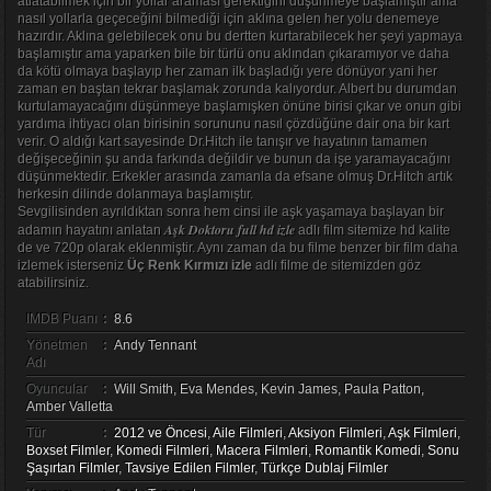
atlatabilmek için bir yollar araması gerektiğini düşünmeye başlamıştır ama
nasıl yollarla geçeceğini bilmediği için aklına gelen her yolu denemeye
hazırdır. Aklına gelebilecek onu bu dertten kurtarabilecek her şeyi yapmaya
başlamıştır ama yaparken bile bir türlü onu aklından çıkaramıyor ve daha
da kötü olmaya başlayıp her zaman ilk başladığı yere dönüyor yani her
zaman en baştan tekrar başlamak zorunda kalıyordur. Albert bu durumdan
kurtulamayacağını düşünmeye başlamışken önüne birisi çıkar ve onun gibi
yardıma ihtiyacı olan birisinin sorununu nasıl çözdüğüne dair ona bir kart
verir. O aldığı kart sayesinde Dr.Hitch ile tanışır ve hayatının tamamen
değişeceğinin şu anda farkında değildir ve bunun da işe yaramayacağını
düşünmektedir. Erkekler arasında zamanla da efsane olmuş Dr.Hitch artık
herkesin dilinde dolanmaya başlamıştır.
Sevgilisinden ayrıldıktan sonra hem cinsi ile aşk yaşamaya başlayan bir
Aşk Doktoru full hd izle
adamın hayatını anlatan
adlı film sitemize hd kalite
de ve 720p olarak eklenmiştir. Aynı zaman da bu filme benzer bir film daha
izlemek isterseniz
Üç Renk Kırmızı izle
adlı filme de sitemizden göz
atabilirsiniz.
IMDB Puanı
:
8.6
Yönetmen
:
Andy Tennant
Adı
Oyuncular
:
Will Smith, Eva Mendes, Kevin James, Paula Patton,
Amber Valletta
Tür
:
2012 ve Öncesi
,
Aile Filmleri
,
Aksiyon Filmleri
,
Aşk Filmleri
,
Boxset Filmler
,
Komedi Filmleri
,
Macera Filmleri
,
Romantik Komedi
,
Sonu
Şaşırtan Filmler
,
Tavsiye Edilen Filmler
,
Türkçe Dublaj Filmler