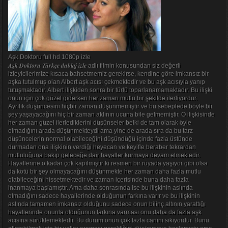
Aşk Doktoru full hd 1080p izle
Aşk Doktoru Türkçe dublaj izle
adlı filmin konusundan siz değerli
izleyicilerimize kısaca bahsetmemiz gerekirse, kendine göre imkansız bir
aşka tutulmuş olan Albert aşk acısı çekmektedir ve bu aşk acısıyla yanıp
tutuşmaktadır. Albert ilişkiden sonra bir türlü toparlanamamaktadır. Bu ilişki
onun için çok güzel giderken her zaman mutlu bir şekilde ilerliyordur.
Ayrılık düşüncesini hiçbir zaman düşünmemiştir ve bu sebeplede böyle bir
şey yaşayacağını hiç bir zaman aklının ucuna bile gelmemiştir. O ilişkisinde
her zaman güzel ilerlediklerini düşünseler belki de tam olarak öyle
olmadığını arada düşünmekteydi ama yine de arada sıra da bu tarz
düşüncelerin normal olabileceğini düşündüğü içinde fazla üstünde
durmadan ona ilişkinin verdiği heyecan ve keyifle beraber tekrardan
mutluluğuna bakıp geleceğe dair hayaller kurmaya devam etmektedir.
Hayallerine o kadar çok kapılmıştır ki resmen bir rüyada yaşıyor gibi olsa
da kötü bir şey olmayacağını düşünmekte her zaman daha fazla mutlu
olabileceğini hissetmektedir ve zaman içerisinde buna daha fazla
inanmaya başlamıştır. Ama daha sonrasında ise bu ilişkinin aslında
olmadığını sadece hayallerinde olduğunun farkına varır ve bu ilişkinin
aslında tamamen imkansız olduğunu sadece onun bilinç altının yarattığı
hayallerinde onunla olduğunun farkına varması onu daha da fazla aşk
acısına sürüklemektedir. Bu durum onun çok fazla canını sıkıyordur. Bunu