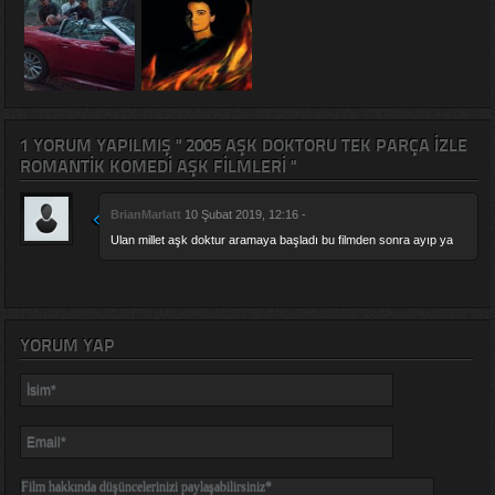
1 YORUM YAPILMIŞ " 2005 AŞK DOKTORU TEK PARÇA IZLE
ROMANTIK KOMEDI AŞK FILMLERI "
BrianMarlatt
10 Şubat 2019, 12:16 -
Ulan millet aşk doktur aramaya başladı bu filmden sonra ayıp ya
YORUM YAP