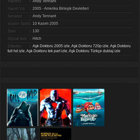
Yapımcı
:
Andy Tennant
Yapım Yılı
:
2005 - Amerika Birleşik Devletleri
Senaryo
:
Andy Tennant
Vizyon Tarihi
:
10 Kasım 2005
Süre
:
130
Orjinal İsim
:
Hitch
Etiketler
:
Aşk Doktoru 2005 izle
,
Aşk Doktoru 720p izle
,
Aşk Doktoru
full hd izle
,
Aşk Doktoru tek part izle
,
Aşk Doktoru Türkçe dublaj izle