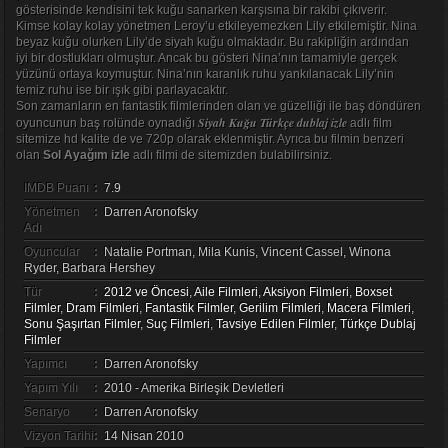
gösterisinde kendisini tek kuğu sanarken karşısına bir rakibi çıkıverir.
Kimse kolay kolay yönetmen Leroy’u etkileyemezken Lily etkilemiştir. Nina
beyaz kuğu olurken Lily’de siyah kuğu olmaktadır. Bu rakipliğin ardından
iyi bir dostlukları olmuştur. Ancak bu gösteri Nina’nın tamamiyle gerçek
yüzünü ortaya koymuştur. Nina’nın karanlık ruhu yankılanacak Lily’nin
temiz ruhu ise bir ışık gibi parlayacaktır.
Son zamanların en fantastik filmlerinden olan ve güzelliği ile baş döndüren
Siyah Kuğu Türkçe dublaj izle
oyuncunun baş rolünde oynadığı
adlı film
sitemize hd kalite de ve 720p olarak eklenmiştir. Ayrıca bu filmin benzeri
olan
Sol Ayağım izle
adlı filmi de sitemizden bulabilirsiniz.
IMDB Puanı
:
7.9
Yönetmen
:
Darren Aronofsky
Adı
Oyuncular
:
Natalie Portman, Mila Kunis, Vincent Cassel, Winona
Ryder, Barbara Hershey
Tür
:
2012 ve Öncesi
,
Aile Filmleri
,
Aksiyon Filmleri
,
Boxset
Filmler
,
Dram Filmleri
,
Fantastik Filmler
,
Gerilim Filmleri
,
Macera Filmleri
,
Sonu Şaşırtan Filmler
,
Suç Filmleri
,
Tavsiye Edilen Filmler
,
Türkçe Dublaj
Filmler
Yapımcı
:
Darren Aronofsky
Yapım Yılı
:
2010 - Amerika Birleşik Devletleri
Senaryo
:
Darren Aronofsky
Vizyon Tarihi
:
14 Nisan 2010