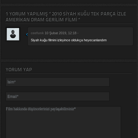
1 YORUM YAPILMIŞ " 2010 SIYAH KUĞU TEK PARÇA IZLE
AMERIKAN DRAM GERILIM FILMI "
ceefunk
10 Şubat 2019, 12:18 -
Siyah kuğu filmini izleyince oldukça heyecanlandım
YORUM YAP