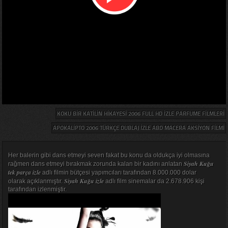
KOKU BIR KATILIN HIKAYESI 2006 FULL HD IZLE PARFUME FILMLERI
APOKALIPTO 2006 TÜRKÇE DUBLAJ IZLE ABD MACERA AKSIYON FILMI
Her balerin gibi dans etmeyi seven fakat bu konu da oldukça iyi olmasına
Siyah Kuğu
rağmen dans etmeyi bırakmak zorunda kalan bir kadını anlatan
tek parça izle
adlı filmin bütçesi yapımcıları tarafından 8.000.000 dolar
Siyah Kuğu izle
olarak açıklanmıştır.
adlı film sinemalar da 2.678.906 kişi
tarafından izlenmiştir.