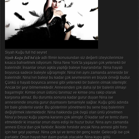
Siyah Kuğu full hd seyret
Siyah Kuğu full hd izle
adlı filmin konusundan siz değerli izleyicilerimize
kısaca bahsetmek istiyorum. Nina New York’ta yaşayan çok yetenekli bir
balerindir. İnsanlar onun aşkla yaptığı baleye hayrandırlar. Nina hayatı
boyunca sadece baleyle uğraşmıştır. Nina’nın aynı zamanda anneside bir
balerindir. Nina’nın baleyi bu kadar çok sevmesinin en büyük örneği budur.
Çünkü o hayatı boyunca annesi gibi yetenekli bir balerin olmak istemiştir.
Ancak bir şeyi bilmemektedir. Annesinden çok daha iyi bir balerin olmayı
başarmıştır. Kimse onun üstünü tanımaz ve kimse onu rakip olarak
karşısına almaz. Bu durumla sonuna kadar gurur duyan Nina ise
annesininde onunla gurur duymasını tamamiyle sağlar. Kuğu gölü adında
bir bale gösterisi vardır. Bu gösterinin yönetmeni bu sene baş balerinini
değiştirmek istemektedir. Nina hakkında çok övgü olan ünlü yönetmen
Nina’yı beyaz kuğu yapma kararını çok almıştır. O kadar saf ve temiz dans
etmektedir ki insanlar onun dans edişi ile huzur bulur. Nina aynı zamanda
annesi Erica’dan çok farklıdır. İkiside hırslıdır ancak Nina annesi gibi hırsı
için her şeyi yapmaz. Nina çok iyi ve temiz bir genç kızdır. Geleceği ise çok
parlaktır. Onun hayatı her daim parlak olacaktır. Nina kupu gölü