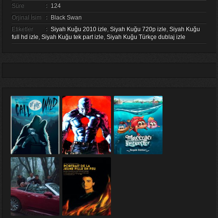
Süre
:
124
Orjinal İsim
:
Black Swan
Etiketler
:
Siyah Kuğu 2010 izle
,
Siyah Kuğu 720p izle
,
Siyah Kuğu
full hd izle
,
Siyah Kuğu tek part izle
,
Siyah Kuğu Türkçe dublaj izle