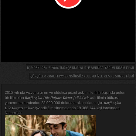
İÇIMDEKI DENIZ 2004 TÜRKÇE DUBLAJ IZLE AVRUPA YAPIMI DRAM FILMI
ÇÖPÇÜLER KRALI 1977 SANSÜRSÜZ FULL HD IZLE KEMAL SUNAL FILMI
2012 yılında vizyona giren ve oldukça güzel aşk filmlerinin başında gelen
Barfi Aşkın Dile İhtiyacı Yoktur full hd izle
bir film olan
adlı filmin bütçesi
Barfi Aşkın
yapımcıları tarafından 28.000.000 dolar olarak açıklanmıştır.
Dile İhtiyacı Yoktur izle
adlı film sinemalar da 19.368.144 kişi tarafından
izlenmiştir.