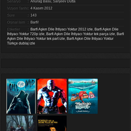
Senaryo
:
Anurag Basu, Sanjeev Dutta
Vizyon Tarihi
:
4 Kasım 2012
Süre
:
143
Orjinal İsim
:
Barfi!
Etiketler
:
Barfi Aşkın Dile İhtiyacı Yoktur 2012 izle
,
Barfi Aşkın Dile
İhtiyacı Yoktur 720p izle
,
Barfi Aşkın Dile İhtiyacı Yoktur tek parça izle
,
Barfi
Aşkın Dile İhtiyacı Yoktur tek part izle
,
Barfi Aşkın Dile İhtiyacı Yoktur
Türkçe dublaj izle