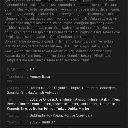
için onun kalbini hissettiğim için sevdim. ‘’ bu konuşma sonucunda ailesi
evlenmelerine sıcak bakar. İki aşık sonunda bir birlerine kavuşur. Bir tane
oğulları olur. Mutlu bir beraberlikleri ve saygı çerçevesinde evlilikleri vardır.
Barfi bir gün ameliyat olarak düzelebileceğini öğrenir. Bu ameliyatı olmak
istemenin en büyük sebebi aşkını ve oğlunu görmektir. Onların aşkı aşkın
dile ve göze ihtiyacı olmadığını kalbe ihtiyacı olduğunu gösterir. Gözleri
açıldığı sırada ise dünyanın en güzel kadınını ve oğlunu görür. Her şey
onun için birer masal gibidir. Kalbi her zaman bu kadını ölesiye sevecek ve
sevgisi gram azalmayacaktır. Çünkü onların aşkı kalpleridir.
Son zamanlar da revaçta olan Hint filmlerinin başında gelen ve herkes
Barfi Aşkın Dile İhtiyacı Yoktur Türkçe
tarafından son derece beğenilen
dublaj izle
hd kalite
720p
adlı film sitemize
de ve
olarak eklenmiştir. Aynı
zaman da bu filme benzer bir film daha izlemek isterseniz
Hindistan
Eşkiyaları izle
adlı filmi de sitemizden seyredebilirsiniz.
IMDB Puanı
:
8.6
Yönetmen
:
Anurag Basu
Adı
Oyuncular
:
Ranbir Kapoor, Priyanka Chopra, Haradhan Bannerjee,
Saurabh Shukla, Ashish Vidyarthi
Tür
:
2012 ve Öncesi
,
Aile Filmleri
,
Aksiyon Filmleri
,
Aşk Filmleri
,
Boxset Filmler
,
Dram Filmleri
,
Fantastik Filmler
,
Hint Filmleri
,
Romantik
Komedi
,
Tavsiye Edilen Filmler
,
Türkçe Dublaj Filmler
Yapımcı
:
Siddharth Roy Kapur, Ronnie Screwvala
Yapım Yılı
:
2012 - Hindistan