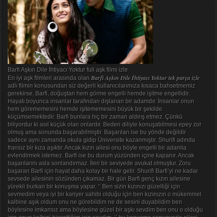
Barfi Aşkın Dile İhtiyacı Yoktur full aşk filmi izle
Barfi Aşkın Dile İhtiyacı Yoktur tek parça izle
En iyi aşk filmleri arasında olan
adlı filmin konusundan siz değerli kullanıcılarımıza kısaca bahsetmemiz
gerekirse, Barfi, doğuştan hem görme engelli hemde işitme engellidir.
Hayatı boyunca insanlar tarafından dışlanan bir adamdır. İnsanlar onun
hem görememesini hemde işitememesini büyük bir şekilde
küçümsemektedir. Barfi bunlara hiç bir zaman aldırış etmez. Çünkü
biliyordur ki asıl küçük olan onlardır. Beden diliyle konuşabilmesi epey zor
olmuş ama sonunda başarabilmiştir. Başarıları ise bu yönde değildir
sadece aynı zamanda okula gidip Üniversite kazanmıştır. Shurifi adında
fransız bir kıza aşıktır. Ancak kızın ailesi onu böyle engelli bir adamla
evlendirmek istemez. Barfi ise bu durum yüzünden içine kapanır. Ancak
başarılarını asla sonlandırmaz. İleri bir seviyede avukat olmuştur. Zoru
başaran Barfi için hayat daha kolay bir hale gelir. Shurifi Barfi’yi ne kadar
sevsede ailesinin sözünden çıkamaz. Bir gün Barfi genç kızın ailesine
yürekli burkan bir konuşma yapar. ‘’ Ben sizin kızınızı güzelliği için
sevmedim veya iyi bir kariyer sahibi olduğu için ben kızınızın o mükemmel
kalbine aşık oldum onu ne görebildim ne de sesini duyabildim ben
böylesine imkansız ama böylesine güzel bir aşkı sevdim ben onu o olduğu