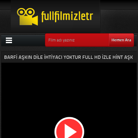
Hemen Ara
BARFI AŞKIN DILE İHTIYACI YOKTUR FULL HD IZLE HINT AŞK
FILMLERI