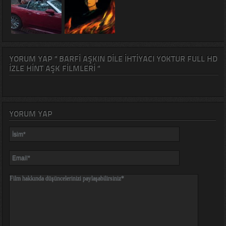
YORUM YAP " BARFI AŞKIN DILE İHTIYACI YOKTUR FULL HD
IZLE HINT AŞK FILMLERI "
YORUM YAP