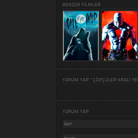
BENZER FILMLER
YORUM YAP " ÇÖPÇÜLER KRALI 197
YORUM YAP