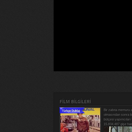
FILM BILGILERI
Bir zabıta memuru a
olmasından sonra ba
bütçesi yapımcıları
15.834.487 gişe has