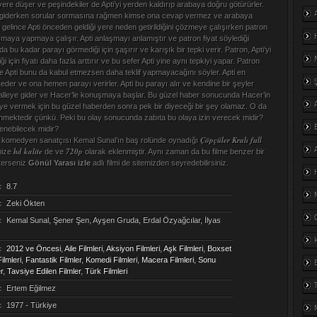
p yere düşer ve peşindekiler de Apti’yi yerden kaldırıp arabaya doğru götürürler.
 giderken sorular sormasına rağmen kimse ona cevap vermez ve arabaya
a gelince Apti önceden geldiği yere neden getirildiğini çözmeye çalışırken patron
laşmaya yapmaya çalışır. Apti anlaşmayı anlamıştır ve patron fiyat söylediği
a bu kadar parayı görmediği için şaşırır ve karışık bir tepki verir. Patron, Apti’yi
 için fiyatı daha fazla arttırır ve bu sefer Apti yine aynı tepkiyi yapar. Patron
 ve Apti bunu da kabul etmezsen daha teklif yapmayacağını söyler. Apti en
eder ve ona hemen parayı verirler. Apti bu parayı alır ve kendine bir şeyler
alleye gider ve Hacer’le konuşmaya başlar. Bu güzel haber sonucunda Hacer’in
i’ye vermek için bu güzel haberden sonra pek bir diyeceği bir şey olamaz. O da
nmektedir çünkü. Peki bu olay sonucunda zabıta bu olaya izin verecek midir?
lenebilecek midir?
Çöpçüler Kralı full
 komedyen sanatçısı Kemal Sunal’ın baş rolünde oynadığı
hd kalite
720p
mize
de ve
olarak eklenmiştir. Aynı zaman da bu filme benzer bir
sterseniz
Gönül Yarası izle
adlı filmi de sitemizden seyredebilirsiniz.
:
8.7
:
Zeki Ökten
:
Kemal Sunal, Şener Şen, Ayşen Gruda, Erdal Özyağcılar, İlyas
:
2012 ve Öncesi
,
Aile Filmleri
,
Aksiyon Filmleri
,
Aşk Filmleri
,
Boxset
ilmleri
,
Fantastik Filmler
,
Komedi Filmleri
,
Macera Filmleri
,
Sonu
r
,
Tavsiye Edilen Filmler
,
Türk Filmleri
:
Ertem Eğilmez
:
1977 - Türkiye