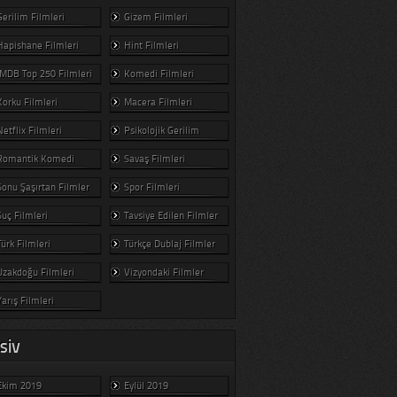
Gerilim Filmleri
Gizem Filmleri
Hapishane Filmleri
Hint Filmleri
IMDB Top 250 Filmleri
Komedi Filmleri
Korku Filmleri
Macera Filmleri
Netflix Filmleri
Psikolojik Gerilim
Romantik Komedi
Savaş Filmleri
Sonu Şaşırtan Filmler
Spor Filmleri
Suç Filmleri
Tavsiye Edilen Filmler
Türk Filmleri
Türkçe Dublaj Filmler
Uzakdoğu Filmleri
Vizyondaki Filmler
Yarış Filmleri
SIV
Ekim 2019
Eylül 2019