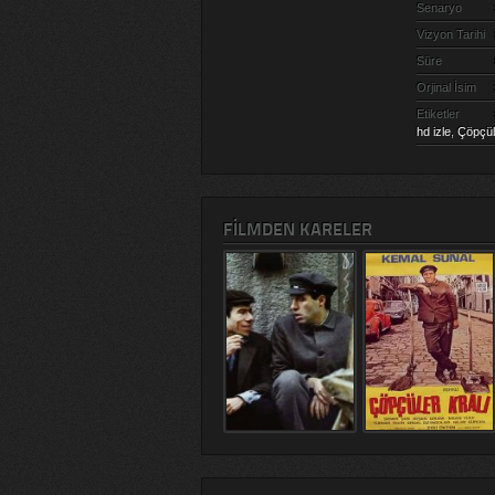
Senaryo
Vizyon Tarihi
Süre
Orjinal İsim
Etiketler
hd izle
,
Çöpçüle
FILMDEN KARELER