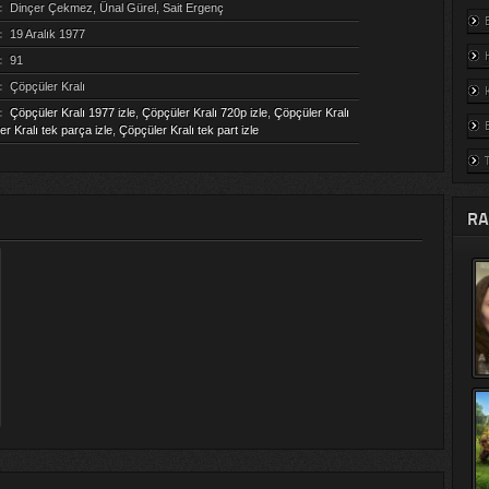
:
Dinçer Çekmez, Ünal Gürel, Sait Ergenç
:
19 Aralık 1977
:
91
:
Çöpçüler Kralı
:
Çöpçüler Kralı 1977 izle
,
Çöpçüler Kralı 720p izle
,
Çöpçüler Kralı
r Kralı tek parça izle
,
Çöpçüler Kralı tek part izle
RA