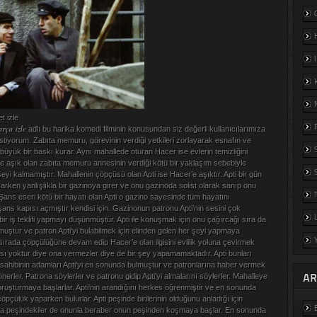
t izle
arça izle
adlı bu harika komedi filminin konusundan siz değerli kullanıcılarımıza
tiyorum. Zabıta memuru, görevinin verdiği yetkileri zorlayarak esnafın ve
üyük bir baskı kurar. Aynı mahallede oturan Hacer ise evlerin temizliğini
 aşık olan zabıta memuru annesinin verdiği kötü bir yaklaşım sebebiyle
şeyi kalmamıştır. Mahallenin çöpçüsü olan Apti ise Hacer’e aşıktır. Apti bir gün
arken yanlışlıkla bir gazinoya girer ve onu gazinoda solist olarak sanıp onu
Şans eseri kötü bir hayatı olan Apti o gazino sayesinde tüm hayatını
 şans kapısı açmıştır kendisi için. Gazinonun patronu Apti’nin sesini çok
ir iş teklifi yapmayı düşünmüştür. Apti ile konuşmak için onu çağırcağı sıra da
muştur ve patron Apti’yi bulabilmek için elinden gelen her şeyi yapmaya
 sırada çöpçülüğüne devam edip Hacer’e olan ilgisini evlilik yoluna çevirmek
ası yoktur diye ona vermezler diye de bir şey yapamamaktadır. Apti bunları
ahibinin adamları Apti’yi en sonunda bulmuştur ve patronlarına haber vermek
AR
önerler. Patrona söylerler ve patronu gidip Apti’yi almalarını söylerler. Mahalleye
soruşturmaya başlarlar. Apti’nin arandığını herkes öğrenmiştir ve en sonunda
çöpçülük yaparken bulurlar. Apti peşinde birilerinin olduğunu anladığı için
 peşindekiler de onunla beraber onun peşinden koşmaya başlar. En sonunda