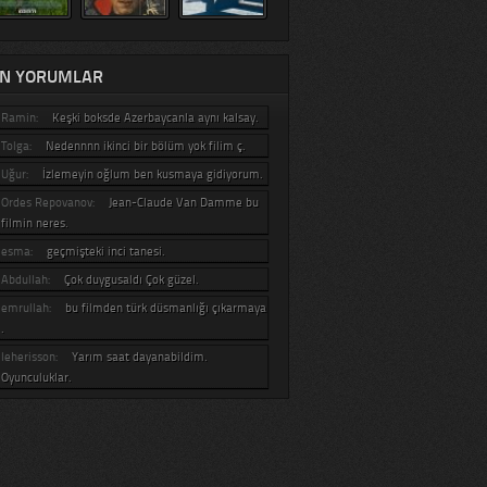
N YORUMLAR
Ramin:
Keşki boksde Azerbaycanla aynı kalsay.
Tolga:
Nedennnn ikinci bir bölüm yok filim ç.
Uğur:
İzlemeyin oğlum ben kusmaya gidiyorum.
Ordes Repovanov:
Jean-Claude Van Damme bu
filmin neres.
esma:
geçmişteki inci tanesi.
Abdullah:
Çok duygusaldı Çok güzel.
emrullah:
bu filmden türk düsmanlığı çıkarmaya
.
leherisson:
Yarım saat dayanabildim.
Oyunculuklar.