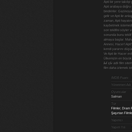
Apti bir yere takılı
Apti arabaya doğru
bindirirler. Gazinoy
gelir ve Apti ile an
zaman, Apti hayatınd
kaybetmek istemediği
son teklifini söyler
sonunda bunu teklif 
almaya başlar. Mah
Annesi, Hacer’i Apt
kendi yararını düşü
Ve Apti ile Hacer ev
Ülkemizin en büyük
hd izle
adlı film site
film daha izlemek i
IMDB Puanı
Yönetmen Adı
Oyuncular
Salman
Tür
Filmler
,
Dram F
Şaşırtan Filmle
Yapımcı
Yapım Yılı