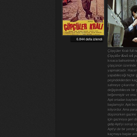
6.844 defa izlendi
Çöpçüler Kralı full ne
Çöpçüler Kralı tek p
kısaca bahsetmek is
çöpçünün üzerinde b
yapmaktadır. Hacere
yapabileceği hiçbir 
peşindekilerden kaç
sahneye çıkarırlar. 
değiştirebilecek bir
beğenmiştir ve ona b
Apti ortadan kaybol
başlamıştır. Apti bu
istiyordur. Ama par
düşünürken gazino s
için gazinoya geri d
gidip Apti’yi sorup 
Apti’yi de bir yerde 
kaçmaya başlar ama