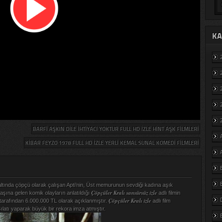
KA
BARFI AŞKIN DILE İHTIYACI YOKTUR FULL HD IZLE HINT AŞK FILMLERI
KIBAR FEYZO 1978 FULL HD IZLE YERLI KEMAL SUNAL KOMEDI FILMLERI
ltında çöpçü olarak çalışan Apti’nin, Üst memurunun sevdiği kadına aşık
Çöpçüler Kralı sansürsüz izle
şına gelen komik olayların anlatıldığı
adlı filmin
Çöpçüler Kralı izle
 tarafından 6.000.000 TL olarak açıklanmıştır.
adlı film
ılatı yaparak büyük bir rekora imza atmıştır.