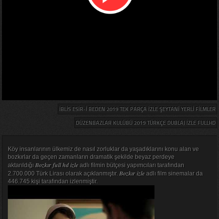
İBLIS ESIR-I BEDEN 2019 TEK PARÇA IZLE ŞEYTANI YERLI FILMLER
DÜZENBAZLAR KULÜBÜ 2019 TÜRKÇE DUBLAJ IZLE FULLHD
Köy insanlarının ülkemiz de nasıl zorluklar da yaşadıklarını konu alan ve
bozkırlar da geçen zamanların dramatik şekilde beyaz perdeye
Bozkır full hd izle
aktarıldığı
adlı filmin bütçesi yapımcıları tarafından
Bozkır izle
2.700.000 Türk Lirası olarak açıklanmıştır.
adlı film sinemalar da
446.745 kişi tarafından izlenmiştir.