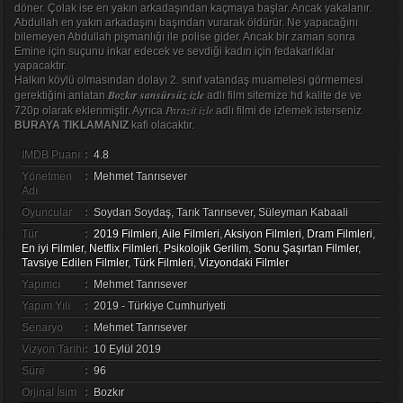
döner. Çolak ise en yakın arkadaşından kaçmaya başlar. Ancak yakalanır.
Abdullah en yakın arkadaşını başından vurarak öldürür. Ne yapacağını
bilemeyen Abdullah pişmanlığı ile polise gider. Ancak bir zaman sonra
Emine için suçunu inkar edecek ve sevdiği kadın için fedakarlıklar
yapacaktır.
Halkın köylü olmasından dolayı 2. sınıf vatandaş muamelesi görmemesi
Bozkır sansürsüz izle
gerektiğini anlatan
adlı film sitemize hd kalite de ve
Parazit izle
720p olarak eklenmiştir. Ayrıca
adlı filmi de izlemek isterseniz
BURAYA TIKLAMANIZ
kafi olacaktır.
IMDB Puanı
:
4.8
Yönetmen
:
Mehmet Tanrısever
Adı
Oyuncular
:
Soydan Soydaş, Tarık Tanrısever, Süleyman Kabaali
Tür
:
2019 Filmleri
,
Aile Filmleri
,
Aksiyon Filmleri
,
Dram Filmleri
,
En iyi Filmler
,
Netflix Filmleri
,
Psikolojik Gerilim
,
Sonu Şaşırtan Filmler
,
Tavsiye Edilen Filmler
,
Türk Filmleri
,
Vizyondaki Filmler
Yapımcı
:
Mehmet Tanrısever
Yapım Yılı
:
2019 - Türkiye Cumhuriyeti
Senaryo
:
Mehmet Tanrısever
Vizyon Tarihi
:
10 Eylül 2019
Süre
:
96
Orjinal İsim
:
Bozkır