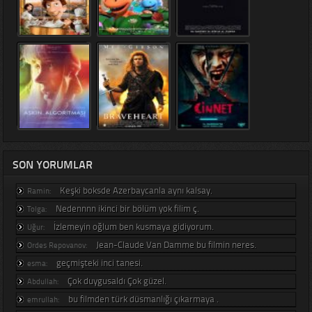
SON YORUMLAR
Keşki boksde Azerbaycanla aynı kalsay.
Ramin:
Nedennnn ikinci bir bölüm yok filim ç.
Tolga:
İzlemeyin oğlum ben kusmaya gidiyorum.
Uğur:
Jean-Claude Van Damme bu filmin neres.
Ordes Repovanov:
geçmişteki inci tanesi.
esma:
Çok duygusaldı Çok güzel.
Abdullah:
bu filmden türk düsmanlığı çıkarmaya .
emrullah: