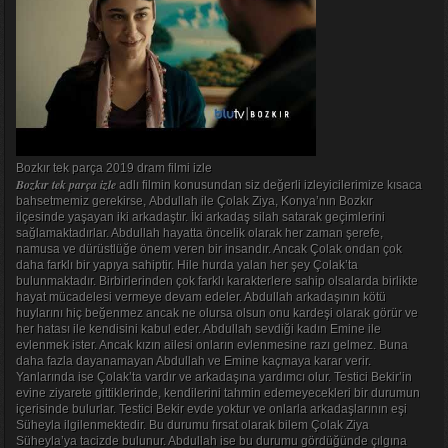
Bozkır tek parça 2019 dram filmi izle
Bozkır tek parça izle
adlı filmin konusundan siz değerli izleyicilerimize kısaca
bahsetmemiz gerekirse, Abdullah ile Çolak Ziya, Konya’nın Bozkır
ilçesinde yaşayan iki arkadaştır. İki arkadaş silah satarak geçimlerini
sağlamaktadırlar. Abdullah hayatta öncelik olarak her zaman şerefe,
namusa ve dürüstlüğe önem veren bir insandır. Ancak Çolak ondan çok
daha farklı bir yapıya sahiptir. Hile hurda yalan her şey Çolak’ta
bulunmaktadır. Birbirlerinden çok farklı karakterlere sahip olsalarda birlikte
hayat mücadelesi vermeye devam edeler. Abdullah arkadaşının kötü
huylarını hiç beğenmez ancak ne olursa olsun onu kardeşi olarak görür ve
her hatası ile kendisini kabul eder. Abdullah sevdiği kadın Emine ile
evlenmek ister. Ancak kızın ailesi onların evlenmesine razı gelmez. Buna
daha fazla dayanamayan Abdullah ve Emine kaçmaya karar verir.
Yanlarında ise Çolak’ta vardır ve arkadaşına yardımcı olur. Testici Bekir’in
evine ziyarete gittiklerinde, kendilerini tahmin edemeyecekleri bir durumun
içerisinde bulurlar. Testici Bekir evde yoktur ve onlarla arkadaşlarının eşi
Süheyla ilgilenmektedir. Bu durumu fırsat olarak bilem Çolak Ziya
Süheyla’ya tacizde bulunur. Abdullah ise bu durumu gördüğünde çılgına