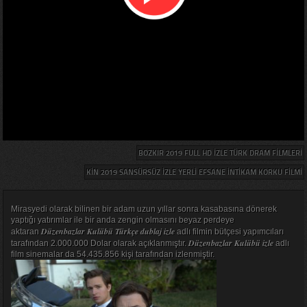
BOZKIR 2019 FULL HD IZLE TÜRK DRAM FILMLERI
KIN 2019 SANSÜRSÜZ IZLE YERLI EFSANE INTIKAM KORKU FILMI
Mirasyedi olarak bilinen bir adam uzun yıllar sonra kasabasına dönerek
yaptığı yatırımlar ile bir anda zengin olmasını beyaz perdeye
Düzenbazlar Kulübü Türkçe dublaj izle
aktaran
adlı filmin bütçesi yapımcıları
Düzenbazlar Kulübü izle
tarafından 2.000.000 Dolar olarak açıklanmıştır.
adlı
film sinemalar da 54.435.856 kişi tarafından izlenmiştir.