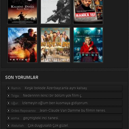
SON YORUMLAR
Keşki boksde Azerbaycanla aynı kalsay.
Ramin:
Nedennnn ikinci bir bölüm yok filim ç.
Tolga:
İzlemeyin oğlum ben kusmaya gidiyorum.
Uğur:
Jean-Claude Van Damme bu filmin neres.
Ordes Repovanov:
geçmişteki inci tanesi.
esma:
Çok duygusaldı Çok güzel.
Abdullah: