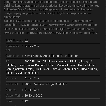
genç adamı zorlu ve mücadeleci bir dönem beklemektedir. Ortaklarından
birisi ise kendi parasını geri alarak ortadan kaybolur. Kimse yerini bilemez.
Billionaire Boys Club’unun bu hale gelmesinin asıl sebebini kaybolan
ortağa bağlayan gençler onu bulmak için büyük bir arayışın içerisine
gireceklerdir.
Yatırımcılık zekasına sahip bir adamın bir anda nasıl para kazanmaya
Düzenbazlar Kulübü full hd izle
başladığını beyaz perdeye aktaran
adlı film
Palyaço
sitemize hd kalite de ve 720p olarak eklenmiştir. Aynı zaman da
2019 izle
adlı filmi de
BURAYA TIKLAYARAK
sitemizden seyredebilirsiniz.
IMDB Puanı
:
5.9
Yönetmen
:
James Cox
Adı
Oyuncular
:
Kevin Spacey, Ansel Elgort, Taron Egerton
Tür
:
2019 Filmleri
,
Aile Filmleri
,
Aksiyon Filmleri
,
Biyografi
Filmleri
,
Dram Filmleri
,
Komedi Filmleri
,
Macera Filmleri
,
Netflix Filmleri
,
Sonu Şaşırtan Filmler
,
Suç Filmleri
,
Tavsiye Edilen Filmler
,
Türkçe Dublaj
Filmler
,
Vizyondaki Filmler
Yapımcı
:
James Cox
Yapım Yılı
:
2019 - Amerika Birleşik Devletleri
Senaryo
:
James Cox
Vizyon Tarihi
:
16 Eylül 2019
Süre
:
123