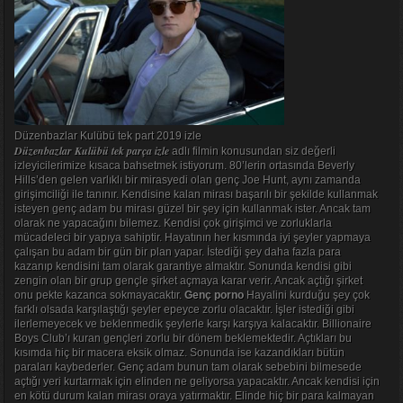
Düzenbazlar Kulübü tek part 2019 izle
Düzenbazlar Kulübü tek parça izle
adlı filmin konusundan siz değerli
izleyicilerimize kısaca bahsetmek istiyorum. 80’lerin ortasında Beverly
Hills’den gelen varlıklı bir mirasyedi olan genç Joe Hunt, aynı zamanda
girişimciliği ile tanınır. Kendisine kalan mirası başarılı bir şekilde kullanmak
isteyen genç adam bu mirası güzel bir şey için kullanmak ister. Ancak tam
olarak ne yapacağını bilemez. Kendisi çok girişimci ve zorluklarla
mücadeleci bir yapıya sahiptir. Hayatının her kısmında iyi şeyler yapmaya
çalışan bu adam bir gün bir plan yapar. İstediği şey daha fazla para
kazanıp kendisini tam olarak garantiye almaktır. Sonunda kendisi gibi
zengin olan bir grup gençle şirket açmaya karar verir. Ancak açtığı şirket
onu pekte kazanca sokmayacaktır.
Genç porno
Hayalini kurduğu şey çok
farklı olsada karşılaştığı şeyler epeyce zorlu olacaktır. İşler istediği gibi
ilerlemeyecek ve beklenmedik şeylerle karşı karşıya kalacaktır. Billionaire
Boys Club’ı kuran gençleri zorlu bir dönem beklemektedir. Açtıkları bu
kısımda hiç bir macera eksik olmaz. Sonunda ise kazandıkları bütün
paraları kaybederler. Genç adam bunun tam olarak sebebini bilmesede
açtığı yeri kurtarmak için elinden ne geliyorsa yapacaktır. Ancak kendisi için
en kötü durum kalan mirası oraya yatırmaktır. Elinde hiç bir para kalmayan