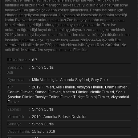
bağlılık ve merhamet. Hepsi bu ailenin içerisinde vardır. Ancak o eski
mutluluk ve huzurları kalmamıştır. Herkes Eva iyi olsun diye gözünün içine
bakarken Eva gittikçe çok daha kötüye gitmektedir. Denny ise onun için
elinden ne geliyorsa yapacaktır. Hayatının bir köşesinde her daim sevdiği
kadın Eva vardır ve onların minik kızı Zoe her şeyin daha anlamlı olması
için ellerinden geldiği kadar güçlü olmaya çalışacaklardır. Enzo ise
onlardan öğrendiği hayat derslerini uygulayarak zamanını geçirmektedir.
2019 yılının en iyi hayvan dostu filmlerinden olan ve köpeğin düşüncelerini
Enzo Yağmurda Yarış Sanatı Türkçe dublaj izle
insanlara aktaran
adlı film
sitemize hd kalite de ve 720p olarak eklenmiştir. Ayrıca
Dört Kafadar izle
adlı filmi de sitemizden seyredebilirsiniz.
Film izle
IMDB Puanı
:
6.7
Yönetmen
:
Simon Curtis
Adı
Oyuncular
:
Milo Ventimiglia, Amanda Seyfried, Gary Cole
Tür
:
2019 Filmleri
,
Aile Filmleri
,
Aksiyon Filmleri
,
Dram Filmleri
,
Gerilim Filmleri
,
Komedi Filmleri
,
Macera Filmleri
,
Netflix Filmleri
,
Sonu
Şaşırtan Filmler
,
Tavsiye Edilen Filmler
,
Türkçe Dublaj Filmler
,
Vizyondaki
Filmler
Yapımcı
:
Simon Curtis
Yapım Yılı
:
2019 - Amerika Birleşik Devletleri
Senaryo
:
Simon Curtis
Vizyon Tarihi
:
15 Eylül 2019