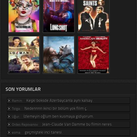
SON YORUMLAR
Keşki boksde Azerbaycanla aynı kalsay.
Ramin:
Nedennnn ikinci bir bölüm yok filim ç.
Tolga:
İzlemeyin oğlum ben kusmaya gidiyorum.
Uğur:
Jean-Claude Van Damme bu filmin neres.
Ordes Repovanov:
geçmişteki inci tanesi.
esma: