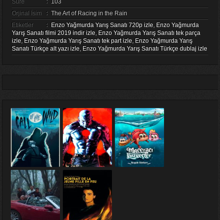
Süre
:
103
Orjinal İsim
:
The Art of Racing in the Rain
Etiketler
:
Enzo Yağmurda Yarış Sanatı 720p izle
,
Enzo Yağmurda
Yarış Sanatı filmi 2019 indir izle
,
Enzo Yağmurda Yarış Sanatı tek parça
izle
,
Enzo Yağmurda Yarış Sanatı tek part izle
,
Enzo Yağmurda Yarış
Sanatı Türkçe alt yazı izle
,
Enzo Yağmurda Yarış Sanatı Türkçe dublaj izle