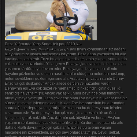
Enzo Yağmurda Yarış Sanatı tek part 2019 izle
Enzo Yağmurda Yarış Sanatı tek parça izle
adlı filmin konusundan siz değerli
izleyicilerimize kısaca bahsetmek istiyorum. Enzo daha yavruyken bir aile
tarafından sahiplenir. Enzo bu ailenin kendisine sahip çıkması sonucunda
çok mutlu ve huzurludur. Yıllar geçer Enzo yaşlanır ve aile ile birlikte olan
yaşamını sürdürmeye devam eder. Enzo yaşamı boyunca bu ailenin
hayatını gözlemler ve onların nasıl insanlar olduğunu nelerden hoşlanıp,
neleri sevdiklerini gözlem içerisine alır. Araba yarışı yapan sahibi Denny
Enzo’ya çok düşkündür. Ancak ailece dertleri ve hüzünleri vardır.
Denny’nin eşi Eva çok güzel ve merhametli bir kadındır. İçinin güzelliği
sanki dışına yansımıştır. Ancak yaklaşık 3 yıldır beyninde olan tümör tüm
aileyi yılmaya yetmiştir. Daha çok genç olam Eva hayatın bu kadar kısa bir
sürede bitmesini istememektedir. Kızları Zoe ise annesinin bu durumdan
sonra ağır bir depresyona girmiştir. Kimse onu bu depresyonun içinden
çıkaramamıştır. Bu depresyondan çıkması için annesinin bir an önce
iyileşmesi gerekmektedir. Ancak tümör çok büyüktür ve her an Eva’nın
yaşamını sonlandırabilecek kadar tehlikelidir. Bu durum sonucunda aile
daha dikkatli davranmak için çabalar. Enzo ise bu ailenin yaşam
mücadelesini izlemektedir. Bir çok şeyi onlarda tatmıştır. Sevgi, şefkat,