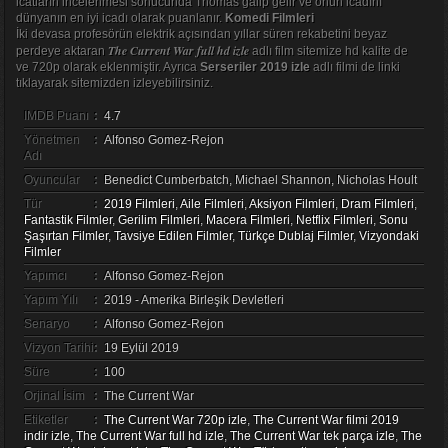
icatların incelenmesi sonucunda Thomas galip gelir ve onun icadını
dünyanın en iyi icadı olarak puanlanır.
Komedi Filmleri
İki devasa profesörün elektrik açısından yıllar süren rekabetini beyaz
The Current War full hd izle
perdeye aktaran
adlı film sitemize hd kalite de
ve 720p olarak eklenmiştir. Ayrıca
Serseriler 2019 izle
adlı filmi de linki
tıklayarak sitemizden izleyebilirsiniz.
IMDB Puanı
:
4.7
Yönetmen
:
Alfonso Gomez-Rejon
Adı
Oyuncular
:
Benedict Cumberbatch, Michael Shannon, Nicholas Hoult
Tür
:
2019 Filmleri
,
Aile Filmleri
,
Aksiyon Filmleri
,
Dram Filmleri
,
Fantastik Filmler
,
Gerilim Filmleri
,
Macera Filmleri
,
Netflix Filmleri
,
Sonu
Şaşırtan Filmler
,
Tavsiye Edilen Filmler
,
Türkçe Dublaj Filmler
,
Vizyondaki
Filmler
Yapımcı
:
Alfonso Gomez-Rejon
Yapım Yılı
:
2019 - Amerika Birleşik Devletleri
Senaryo
:
Alfonso Gomez-Rejon
Vizyon Tarihi
:
19 Eylül 2019
Süre
:
100
Orjinal İsim
:
The Current War
Etiketler
:
The Current War 720p izle
,
The Current War filmi 2019
indir izle
,
The Current War full hd izle
,
The Current War tek parça izle
,
The