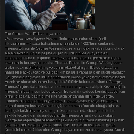
The Current War Türkçe alt yazı izle
The Current War tek parça izle
adlı filmin konusundan siz değerli
izleyicilerimize kısaca bahsetmemiz gerekirse, 1880’lerin sonlarında
Thomas Edison ile George Westinghouse arasındaki rekabeti konu olarak
ele almaktadır. Bir icat peşine düşen bu ikili birlikte dünyanın en
kullanılabilir icadını yapmak isterler. Ancak aralarında geçen bir çatışma
sonucunda her şey alt üst olur. Thomas Edison ile George Westinghouse
aralarındaki iş birliği bitmiş ve yerini rekabet almıştır. İkiside ortaya her
hangi bir icat koyacak ve bu icadı kim başarılı yaparsa o en güçlü olacaktır.
Çalışmalara başlayan ikili bir birlerinden yavaş yavaş nefret etmeye başlar.
Ancak ne olursa olsun her hangi bir kötülükte bulunmamışlardır. George,
Thomas’a göre daha kindar ve nefret dolu bir yapıya sahiptir. Kıskançlığı ile
Thomas’ın icadını son buldurucaktır. Bu icadıda sadece kendisi yaptığı için
birinci olacaktır. İcadın bitmesine yakın bir zaman diliminde George,
Thomas’ın icadını ortadan yok eder. Thomas yavaş yavaş George’den
şüphelenmeye başlar. Ancak bu şüpheleri daha öncede olduğu için asıl
icadı çok farklı bir yere çıkarmıştır. Sergi esnasında George mutlu bir
şekilde kazandığını düşündüğü anda Thomas bir anda ortaya çıkar.
George ne yapacağını bilemez bir şekilde onun burada olmasını şaşkınlık
şeklinde izler. Sergi başladığı sırada ise Thomas’ın asıl icadını görür.
Kendisini çok kötü hisseden George hayatının en zor dönemi yaşar. Ancak