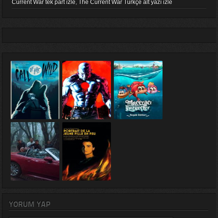
Current War tek part izle
,
The Current War Türkçe alt yazı izle
YORUM YAP