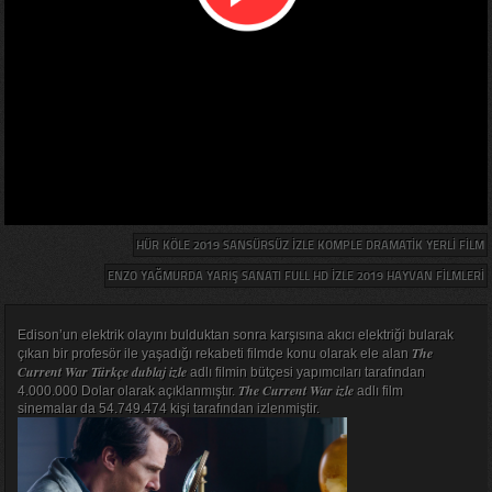
HÜR KÖLE 2019 SANSÜRSÜZ IZLE KOMPLE DRAMATIK YERLI FILM
ENZO YAĞMURDA YARIŞ SANATI FULL HD IZLE 2019 HAYVAN FILMLERI
Edison’un elektrik olayını bulduktan sonra karşısına akıcı elektriği bularak
The
çıkan bir profesör ile yaşadığı rekabeti filmde konu olarak ele alan
Current War Türkçe dublaj izle
adlı filmin bütçesi yapımcıları tarafından
The Current War izle
4.000.000 Dolar olarak açıklanmıştır.
adlı film
sinemalar da 54.749.474 kişi tarafından izlenmiştir.