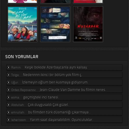
SON YORUMLAR
Keşki boksde Azerbaycanla aynı kalsay.
Ramin:
Nedennnn ikinci bir bölüm yok filim ç.
Tolga:
İzlemeyin oğlum ben kusmaya gidiyorum.
Uğur:
Jean-Claude Van Damme bu filmin neres.
Ordes Repovanov:
geçmişteki inci tanesi.
esma:
Çok duygusaldı Çok güzel.
Abdullah:
bu filmden türk düsmanlığı çıkarmaya .
emrullah:
Yarım saat dayanabildim. Oyunculuklar.
leherisson: