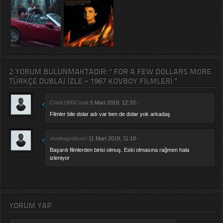
2 YORUM BULUNMAKTADIR: " FOR A FEW DOLLARS MORE
TÜRKÇE DUBLAJ IZLE – 1967 KOVBOY FILMLERI "
Clark1995Clark
5 Mart 2019, 12:33 -
Filmler bile dolar adı var ben de dolar yok arkadaş
vivekagnihotri
11 Mart 2019, 11:18 -
Başarılı filmlerden birisi olmuş. Eski olmasına rağmen hala
izleniyor
YORUM YAP