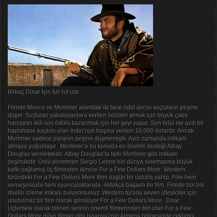
Birkaç Dolar İçin full hd izle
Filmde Monco ve Mortimer adındaki iki tane ödül avcısı suçluların peşine
düşer. Suçluları yakalayanlara verilen ödülleri almak için büyük çaba
harcayan ikili son ödülü kazanmak için her şeyi yapar. Son ödül ise azılı bir
hapishane kaçkını olan İndio’nun başına verilen 10.000 dolardır. Ancak
Mortimer sadece paranın peşine düşmemiştir. Aynı zamanda intikam
almaya yoğunlaşır. Mortimer’e bu konuda en önemli desteği Albay
Douglas vermektedir. Albay Douglas’ta tıpkı Mortimer gibi intikam
peşindedir. Ünlü yönetmen Sergio Leone’nin dünya sinemasına büyük
katkı sağlamış üç filminden ikincisi For a Few Dollars More. Western
türündeki For a Few Dollars More filmi özgün bir üsluba sahip. Film hem
senaryosuyla hem oyunculuklarıyla oldukça başarılı bir film. Filmde bol bol
düello izleme imkanı buluyorsunuz. Western türünü seven izleyiciler için
unutulmaz bir film olarak görülüyor For a Few Dollars More. Doar
Üçlemesi olarak bilinen serinin önemli filmlerinden biri olan For a Few
Dollars More diğer filmler gibi İspanya2nın Almeria bölgesinde çekilmiş