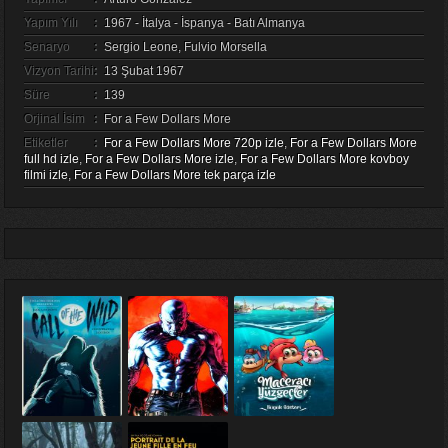
Yapım Yılı
:
1967 - İtalya - İspanya - Batı Almanya
Senaryo
:
Sergio Leone, Fulvio Morsella
Vizyon Tarihi
:
13 Şubat 1967
Süre
:
139
Orjinal İsim
:
For a Few Dollars More
Etiketler
:
For a Few Dollars More 720p izle
,
For a Few Dollars More
full hd izle
,
For a Few Dollars More izle
,
For a Few Dollars More kovboy
filmi izle
,
For a Few Dollars More tek parça izle