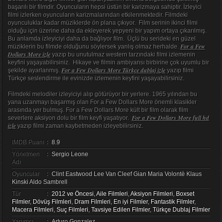
başarılı bir filmdir. Oyuncuların hepsi üstün bir karizmaya sahiptir. İzleyici
filmi izlerken oyuncuların karizmalarından etkilenmektedir. Filmdeki
oyunculuklar kadar müziklerde ön plana çıkıyor. Film serinin ikinci filmi
olduğu için üzerine daha da ekleyerek yepyeni bir yapım ortaya çıkarılmış.
Bu anlamda izleyiciyi daha da bağlıyor film. Üçlü bu serideki en güzel
For a Few
müziklerin bu filmde olduğunu söylersek yanlış olmaz herhalde.
Dollars More izle
yazıp bu unutulmaz western tarzındaki filmi izlemenin
keyfini yaşayabilirsiniz. Hikaye ve filmin ambiyansı birbirine çok uyumlu bir
For a Few Dollars More Türkçe dublaj izle
şekilde ayarlanmış.
yazıp filmi
Türkçe seslendirme ile evinizde izlemenin keyfini yaşayabilirsiniz.
Filmdeki melodiler izleyiciyi alıp götürüyor bir yerlere. 1965 yılından bu
yana uzanmayı başarmış olan For a Few Dollars More önemli klasikler
arasında yer bulmuş. For a Few Dollars More kült bir film olarak film
For a Few Dollars More full hd
severlere aksiyon dolu bir film keyfi yaşatıyor.
izle
yazıp filmi zaman kaybetmeden izleyebilirsiniz.
IMDB Puanı
:
8.9
Yönetmen
:
Sergio Leone
Adı
Oyuncular
:
Clint Eastwood Lee Van Cleef Gian Maria Volontè Klaus
Kinski Aldo Sambrell
Tür
:
2012 ve Öncesi
,
Aile Filmleri
,
Aksiyon Filmleri
,
Boxset
Filmler
,
Dövüş Filmleri
,
Dram Filmleri
,
En iyi Filmler
,
Fantastik Filmler
,
Macera Filmleri
,
Suç Filmleri
,
Tavsiye Edilen Filmler
,
Türkçe Dublaj Filmler
Yapımcı
:
Arturo Gonzalez