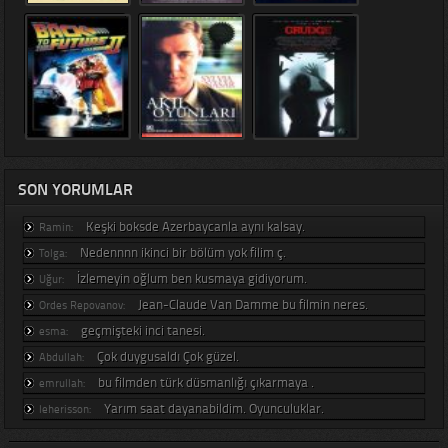
SON YORUMLAR
Keşki boksde Azerbaycanla aynı kalsay.
Ramin:
Nedennnn ikinci bir bölüm yok filim ç.
Tolga:
İzlemeyin oğlum ben kusmaya gidiyorum.
Uğur:
Jean-Claude Van Damme bu filmin neres.
Ordes Repovanov:
geçmişteki inci tanesi.
esma:
Çok duygusaldı Çok güzel.
Abdullah:
bu filmden türk düsmanlığı çıkarmaya .
emrullah:
Yarım saat dayanabildim. Oyunculuklar.
leherisson: