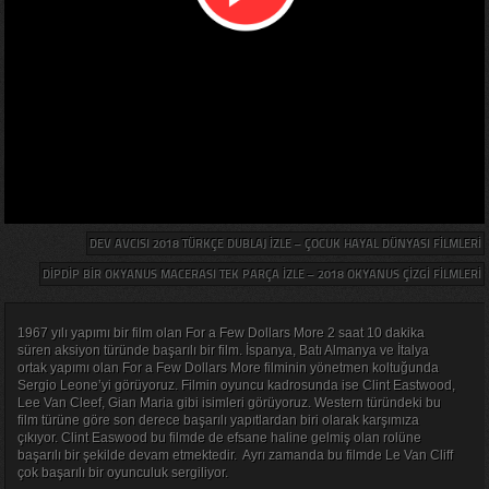
DEV AVCISI 2018 TÜRKÇE DUBLAJ IZLE – ÇOCUK HAYAL DÜNYASI FILMLERI
DIPDIP BIR OKYANUS MACERASI TEK PARÇA IZLE – 2018 OKYANUS ÇIZGI FILMLERI
1967 yılı yapımı bir film olan For a Few Dollars More 2 saat 10 dakika
süren aksiyon türünde başarılı bir film. İspanya, Batı Almanya ve İtalya
ortak yapımı olan For a Few Dollars More filminin yönetmen koltuğunda
Sergio Leone’yi görüyoruz. Filmin oyuncu kadrosunda ise Clint Eastwood,
Lee Van Cleef, Gian Maria gibi isimleri görüyoruz. Western türündeki bu
film türüne göre son derece başarılı yapıtlardan biri olarak karşımıza
çıkıyor. Clint Easwood bu filmde de efsane haline gelmiş olan rolüne
başarılı bir şekilde devam etmektedir. Ayrı zamanda bu filmde Le Van Cliff
çok başarılı bir oyunculuk sergiliyor.