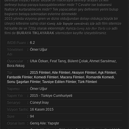
defineye ihtiyacı vardır. Büyük bir macerayla defineyi arayan zıt ikili
defineyi bulup paraya kavuşabilecekler midir ? Cevahir ise babanesi
Nafize’yi kurtarabilecek midir? Tek yapacakları şey definenin yerini bulup
başlarını belaya sokmadan evlerine dönmektir.
2015 yılında vizyona giren ve dizisi olduğundan dolayı oldukça büyük bir
Geniş Aile Yapıştır sansürsüz izle
izleyici kitlesine sahip olan
adlı film sitemize
Geniş Aile Her Türlü izle
hd kalite de ve 720p olarak eklenmiştir. Ayrıca
adlı
filmi de
BURAYA TIKLAYARAK
sitemizden keyifle izleyebilirsiniz.
IMDB Puanı
:
6.2
Yönetmen
:
Ömer Uğur
Adı
Oyuncular
:
Ufuk Özkan, Fırat Tanış, Bülent Çolak, Ahmet Sarsılmaz,
Bora Akkaş
Tür
:
2015 Filmleri
,
Aile Filmleri
,
Aksiyon Filmleri
,
Aşk Filmleri
,
Fantastik Filmler
,
Komedi Filmleri
,
Macera Filmleri
,
Romantik Komedi
,
Sonu Şaşırtan Filmler
,
Tavsiye Edilen Filmler
,
Türk Filmleri
Yapımcı
:
Ömer Uğur
Yapım Yılı
:
2015 - Türkiye Cumhuriyeti
Senaryo
:
Cüneyt İnay
Vizyon Tarihi
:
16 Kasım 2015
Süre
:
94
Orjinal İsim
:
Geniş Aile: Yapıştır