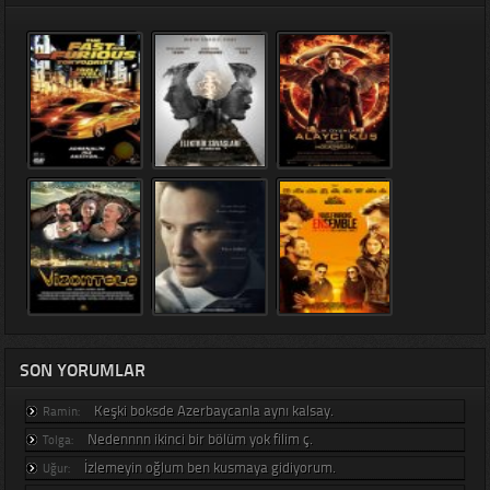
SON YORUMLAR
Keşki boksde Azerbaycanla aynı kalsay.
Ramin:
Nedennnn ikinci bir bölüm yok filim ç.
Tolga:
İzlemeyin oğlum ben kusmaya gidiyorum.
Uğur: