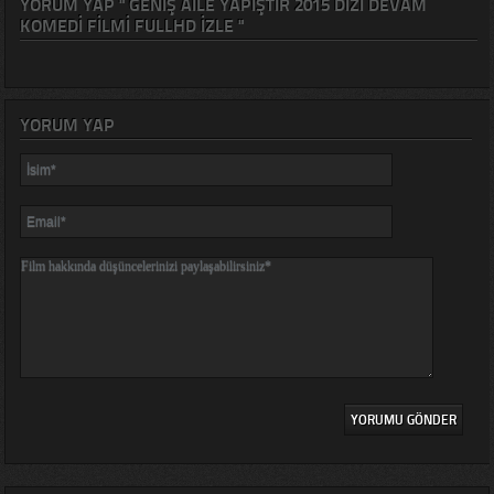
YORUM YAP " GENIŞ AILE YAPIŞTIR 2015 DIZI DEVAM
KOMEDI FILMI FULLHD IZLE "
YORUM YAP