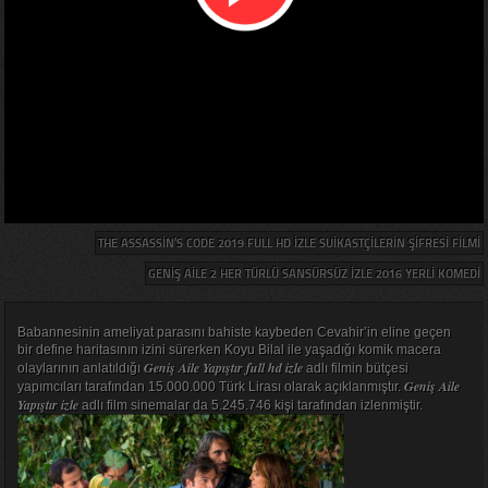
THE ASSASSIN’S CODE 2019 FULL HD IZLE SUIKASTÇILERIN ŞIFRESI FILMI
GENIŞ AILE 2 HER TÜRLÜ SANSÜRSÜZ IZLE 2016 YERLI KOMEDI
Babannesinin ameliyat parasını bahiste kaybeden Cevahir’in eline geçen
bir define haritasının izini sürerken Koyu Bilal ile yaşadığı komik macera
Geniş Aile Yapıştır full hd izle
olaylarının anlatıldığı
adlı filmin bütçesi
Geniş Aile
yapımcıları tarafından 15.000.000 Türk Lirası olarak açıklanmıştır.
Yapıştır izle
adlı film sinemalar da 5.245.746 kişi tarafından izlenmiştir.