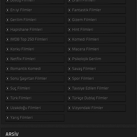
En iyi Filmler
Fantastik Filmler
Gerilim Filmleri
Gizem Filmleri
Hapishane Filmleri
Hint Filmleri
IMDB Top 250 Filmleri
Komedi Filmleri
Korku Filmleri
Macera Filmleri
Netflix Filmleri
Psikolojik Gerilim
Romantik Komedi
Savaş Filmleri
Sonu Şaşırtan Filmler
Spor Filmleri
Suç Filmleri
Tavsiye Edilen Filmler
Türk Filmleri
Türkçe Dublaj Filmler
Uzakdoğu Filmleri
Vizyondaki Filmler
Yarış Filmleri
ARSIV