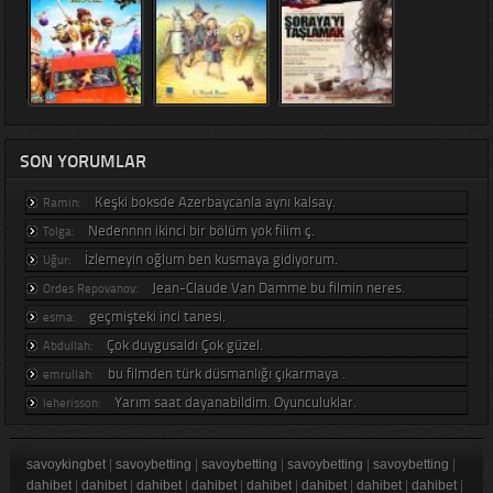
SON YORUMLAR
Keşki boksde Azerbaycanla aynı kalsay.
Ramin:
Nedennnn ikinci bir bölüm yok filim ç.
Tolga:
İzlemeyin oğlum ben kusmaya gidiyorum.
Uğur:
Jean-Claude Van Damme bu filmin neres.
Ordes Repovanov:
geçmişteki inci tanesi.
esma:
Çok duygusaldı Çok güzel.
Abdullah:
bu filmden türk düsmanlığı çıkarmaya .
emrullah:
Yarım saat dayanabildim. Oyunculuklar.
leherisson:
savoykingbet
|
savoybetting
|
savoybetting
|
savoybetting
|
savoybetting
|
dahibet
|
dahibet
|
dahibet
|
dahibet
|
dahibet
|
dahibet
|
dahibet
|
dahibet
|