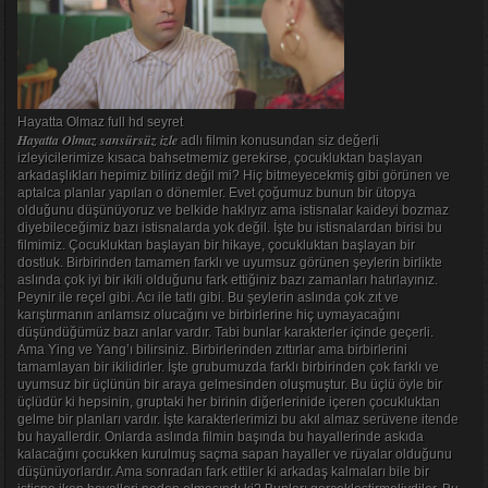
Hayatta Olmaz full hd seyret
Hayatta Olmaz sansürsüz izle
adlı filmin konusundan siz değerli
izleyicilerimize kısaca bahsetmemiz gerekirse, çocukluktan başlayan
arkadaşlıkları hepimiz biliriz değil mi? Hiç bitmeyecekmiş gibi görünen ve
aptalca planlar yapılan o dönemler. Evet çoğumuz bunun bir ütopya
olduğunu düşünüyoruz ve belkide haklıyız ama istisnalar kaideyi bozmaz
diyebileceğimiz bazı istisnalarda yok değil. İşte bu istisnalardan birisi bu
filmimiz. Çocukluktan başlayan bir hikaye, çocukluktan başlayan bir
dostluk. Birbirinden tamamen farklı ve uyumsuz görünen şeylerin birlikte
aslında çok iyi bir ikili olduğunu fark ettiğiniz bazı zamanları hatırlayınız.
Peynir ile reçel gibi. Acı ile tatlı gibi. Bu şeylerin aslında çok zıt ve
karıştırmanın anlamsız olucağını ve birbirlerine hiç uymayacağını
düşündüğümüz bazı anlar vardır. Tabi bunlar karakterler içinde geçerli.
Ama Ying ve Yang’ı bilirsiniz. Birbirlerinden zıttırlar ama birbirlerini
tamamlayan bir ikilidirler. İşte grubumuzda farklı birbirinden çok farklı ve
uyumsuz bir üçlünün bir araya gelmesinden oluşmuştur. Bu üçlü öyle bir
üçlüdür ki hepsinin, gruptaki her birinin diğerlerinide içeren çocukluktan
gelme bir planları vardır. İşte karakterlerimizi bu akıl almaz serüvene itende
bu hayallerdir. Onlarda aslında filmin başında bu hayallerinde askıda
kalacağını çocukken kurulmuş saçma sapan hayaller ve rüyalar olduğunu
düşünüyorlardır. Ama sonradan fark ettiler ki arkadaş kalmaları bile bir