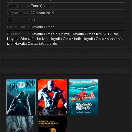
Senaryo
:
Emre Çaltılı
Vizyon Tarihi
:
27 Nisan 2019
Süre
:
98
Orjinal İsim
:
Hayatta Olmaz
Etiketler
:
Hayatta Olmaz 720p izle
,
Hayatta Olmaz filmi 2019 izle
,
Hayatta Olmaz full hd izle
,
Hayatta Olmaz indir
,
Hayatta Olmaz sansürsüz
izle
,
Hayatta Olmaz tek part izle