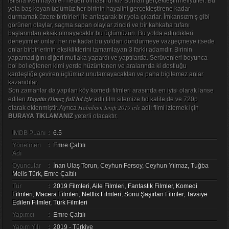
istisna iken hayalleri neden olmasındı ki? Bunları gerçekleştirmeliydiler. Bu
yola baş koyan üçlümüz her birinin hayalini gerçekleştirene kadar
durmamak üzere birbirleri ile anlaşarak bir yola çıkarlar. İmkansızmış gibi
görünen olaylar, saçma sapan olaylar zinciri ve bir kahkaha tufanı
başlarından eksik olmayacaktır bu üçlümüzün. Bu yolda edindikleri
deneyimler onları her ne kadar bu yoldan döndürmeye vazgeçmeye itsede
onlar birbirlerinin eksikliklerini tamamlayan 3 farklı adamdır. Birinin
yapamadığını diğeri mutlaka yapardı ve yaptılarda. Serüvenleri boyunca
bol bol eğlenen kimi yerde hüzünlenen ve aralarında ki dostluğu
kardeşliğe çeviren üçlümüz unutamayacakları ve paha biçilemez anlar
kazandılar.
Son zamanlar da yapılan köy komedi filmleri arasında en iyisi olarak lanse
Hayatta Olmaz full hd izle
edilen
adlı film sitemize hd kalite de ve 720p
Hababam Sınıfı 2019 izle
olarak eklenmiştir. Ayrıca
adlı filmi izlemek için
BURAYA TIKLAMANIZ
yeterli olacaktır.
IMDB Puanı
:
6.5
Yönetmen
:
Emre Çaltılı
Adı
Oyuncular
:
İnan Ulaş Torun, Ceyhun Fersoy, Ceyhun Yılmaz, Tuğba
Melis Türk, Emre Çaltılı
Tür
:
2019 Filmleri
,
Aile Filmleri
,
Fantastik Filmler
,
Komedi
Filmleri
,
Macera Filmleri
,
Netflix Filmleri
,
Sonu Şaşırtan Filmler
,
Tavsiye
Edilen Filmler
,
Türk Filmleri
Yapımcı
:
Emre Çaltılı
Yapım Yılı
:
2019 - Türkiye