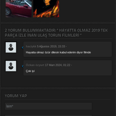
2 YORUM BULUNMAKTADIR: " HAYATTA OLMAZ 2019 TEK
PARÇA IZLE İNAN ULAŞ TORUN FILMLERI "
haciykk
5 Ağustos 2019, 15:33 -
Hayatta olmaz özür dilesin kabul ederim diyor filmde
Özkan özyurt
17 Mart 2024, 01:22 -
Çok iyi
YORUM YAP