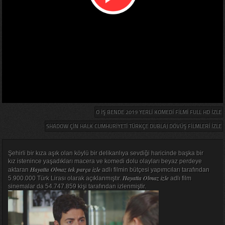
O İŞ BENDE 2019 YERLI KOMEDI FILMI FULL HD IZLE
SHADOW ÇIN HALK CUMHURIYETI TÜRKÇE DUBLAJ DÖVÜŞ FILMLERI IZLE
Şehirli bir kıza aşık olan köylü bir delikanlıya sevdiği haricinde başka bir
kız istenince yaşadıkları macera ve komedi dolu olayları beyaz perdeye
Hayatta Olmaz tek parça izle
aktaran
adlı filmin bütçesi yapımcıları tarafından
Hayatta Olmaz izle
5.900.000 Türk Lirası olarak açıklanmıştır.
adlı film
sinemalar da 54.747.859 kişi tarafından izlenmiştir.