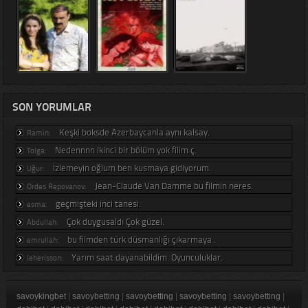
SON YORUMLAR
Keşki boksde Azerbaycanla aynı kalsay.
Ramin:
Nedennnn ikinci bir bölüm yok filim ç.
Tolga:
İzlemeyin oğlum ben kusmaya gidiyorum.
Uğur:
Jean-Claude Van Damme bu filmin neres.
Ordes Repovanov:
geçmişteki inci tanesi.
esma:
Çok duygusaldı Çok güzel.
Abdullah:
bu filmden türk düsmanlığı çıkarmaya .
emrullah:
Yarım saat dayanabildim. Oyunculuklar.
leherisson:
savoykingbet
|
savoybetting
|
savoybetting
|
savoybetting
|
savoybetting
|