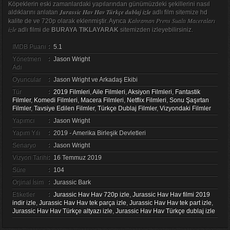
Köpeklerin eski zamanlardaki yapılarından günümüzdeki şekillerini nasıl
Jurassic Hav Hav Türkçe dublaj izle
aldıklarını anlatan
adlı film sitemize hd
Kahraman Prens Sualtı Maceraları
kalite de ve 720p olarak eklenmiştir. Ayrıca
izle
adlı filmi de
BURAYA TIKLAYARAK
sitemizden izleyebilirsiniz.
IMDB Puanı
:
5.1
Yönetmen
:
Jason Wright
Adı
Oyuncular
:
Jason Wright ve Arkadaş Ekibi
Tür
:
2019 Filmleri
,
Aile Filmleri
,
Aksiyon Filmleri
,
Fantastik
Filmler
,
Komedi Filmleri
,
Macera Filmleri
,
Netflix Filmleri
,
Sonu Şaşırtan
Filmler
,
Tavsiye Edilen Filmler
,
Türkçe Dublaj Filmler
,
Vizyondaki Filmler
Yapımcı
:
Jason Wright
Yapım Yılı
:
2019 - Amerika Birleşik Devletleri
Senaryo
:
Jason Wright
Vizyon Tarihi
:
16 Temmuz 2019
Süre
:
104
Orjinal İsim
:
Jurassic Bark
Etiketler
:
Jurassic Hav Hav 720p izle
,
Jurassic Hav Hav filmi 2019
indir izle
,
Jurassic Hav Hav tek parça izle
,
Jurassic Hav Hav tek part izle
,
Jurassic Hav Hav Türkçe altyazı izle
,
Jurassic Hav Hav Türkçe dublaj izle