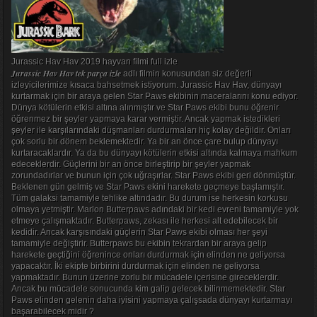
Jurassic Hav Hav 2019 hayvan filmi full izle
Jurassic Hav Hav tek parça izle
adlı filmin konusundan siz değerli
izleyicilerimize kısaca bahsetmek istiyorum. Jurassic Hav Hav, dünyayı
kurtarmak için bir araya gelen Star Paws ekibinin maceralarını konu ediyor.
Dünya kötülerin etkisi altına alınmıştır ve Star Paws ekibi bunu öğrenir
öğrenmez bir şeyler yapmaya karar vermiştir. Ancak yapmak istedikleri
şeyler ile karşılarındaki düşmanları durdurmaları hiç kolay değildir. Onları
çok sorlu bir dönem beklemektedir. Ya bir an önce çare bulup dünyayı
kurtaracaklardır. Ya da bu dünyayı kötülerin etkisi altında kalmaya mahkum
edeceklerdir. Güçlerini bir an önce birleştirip bir şeyler yapmak
zorundadırlar ve bunun için çok uğraşırlar. Star Paws ekibi geri dönmüştür.
Beklenen gün gelmiş ve Star Paws ekini harekete geçmeye başlamıştır.
Tüm galaksi tamamiyle tehlike altındadır. Bu durum ise herkesin korkusu
olmaya yetmiştir. Marlon Butterpaws adındaki bir kedi evreni tamamiyle yok
etmeye çalışmaktadır. Butterpaws, zekası ile herkesi alt edebilecek bir
kedidir. Ancak karşısındaki güçlerin Star Paws ekibi olması her şeyi
tamamiyle değiştirir. Butterpaws bu ekibin tekrardan bir araya gelip
harekete geçtiğini öğrenince onları durdurmak için elinden ne geliyorsa
yapacaktır. İki ekipte birbirini durdurmak için elinden ne geliyorsa
yapmaktadır. Bunun üzerine zorlu bir mücadele içerisine gireceklerdir.
Ancak bu mücadele sonucunda kim galip gelecek bilinmemektedir. Star
Paws elinden gelenin daha iyisini yapmaya çalışsada dünyayı kurtarmayı
başarabilecek midir ?