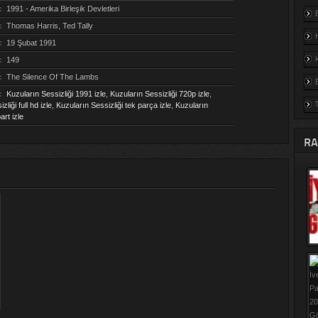
:
1991 - Amerika Birleşik Devletleri
:
Thomas Harris, Ted Tally
:
19 Şubat 1991
:
149
:
The Silence Of The Lambs
:
Kuzuların Sessizliği 1991 izle
,
Kuzuların Sessizliği 720p izle
,
liği full hd izle
,
Kuzuların Sessizliği tek parça izle
,
Kuzuların
art izle
RA