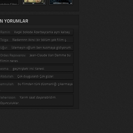
N YORUMLAR
Ramin:
Keşki boksde Azerbaycanla aynı kalsay.
Tolga:
Nedennnn ikinci bir bölüm yok filim ç.
Uğur:
İzlemeyin oğlum ben kusmaya gidiyorum.
Ordes Repovanov:
Jean-Claude Van Damme bu
filmin neres.
esma:
geçmişteki inci tanesi.
Abdullah:
Çok duygusaldı Çok güzel.
emrullah:
bu filmden türk düsmanlığı çıkarmaya
.
leherisson:
Yarım saat dayanabildim.
Oyunculuklar.