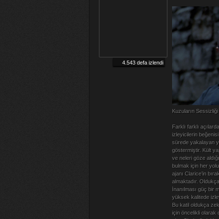
4.543 defa izlendi
Kuzuların Sessizliği
Farklı farklı açılar
izleyicilerin beğeni
sürede yakalayan ya
göstermiştir. Kült y
ve neleri göze aldığı
bulmak için her yolu
ajanı Clarice’in bıra
almaktadır. Oldukça 
İnanılması güç bir 
yüksek kalitede izley
Bu katil oldukça zek
için öncelikli olar