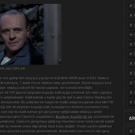
 tek part 1991 izle
dan ses getirip tüm dünyaya yayılan bu kült filmin IMDB puanı 8.6’dır. Sadece
si ile kalmayıp, 7 dalda Oscar ödülüne aday gösterilmiştir. Büyük başarıyı kısa
pıt oldukça yüksek bir hasılat yaparak, her konuda birinciliğini
apıt, bir FBI ajanının peşinden koştuğu katili açığa çıkarmak için neler yaptığını
nı anlatmaktadır. Katili bulmak o kadar güç bir iştir ki ajan Clarice Starling onu
 deneyecektir. Bu yollardan biri başka bir katille anlaşma yapmak olsa bile! FBI
ktığı izler ile peşinden koştuğu katil, kurbanlarının derilerini yüzmekten zevk
cani olan bu katili bulmak için görüşmeye gittiği katilde oldukça canidir.
Kuzuların Sessizliği hd izle
AR
maceraya giren Clarice’in yaşadıklarını
seçenekleri ile
ebilirsiniz. Clarice’in görüşmeye gittiği kişi Hannibel Lecter isimli cani bir katildir.
idir bu nedenle ondan bilgi almak hiçte kolay değildir. Ondan yardım alabilmek
ak onun güvenini kazanmak gerekmektedir. Akademiden yeni mezun olan genç