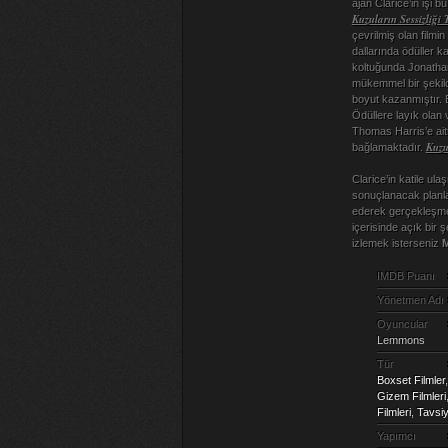
ajan Clarice’in işi b
Kuzuların Sessizliği 
çevrilmiş olan filmin
dallarında ödüller k
koltuğunda Jonathan
mükemmel bir şekild
boyut kazanmıştır. 
Ödüllere layık olan 
Thomas Harris’e aitt
Kuzu
bağlamaktadır.
Clarice’in katile ul
sonuçlanacak planlar
ederek gerçekleşmekte
içerisinde açık bir 
izlemek isterseniz
M
IMDB Puanı
Yönetmen Adı
Oyuncular
Lemmons
Tür
Boxset Filmler
Gizem Filmleri
Filmleri
,
Tavsiy
Yapımcı