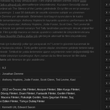
iseniz
u noktada hiç kolay olmayacaktır. Filmi orijinal dilinden izlemek istiyor
Türkçe altyazılı izle
alternatifleriyle izleyebilirsiniz. Kuzuların Sessizliği olarak
 orijinal adı The Silence of the Lambs şeklindedir. En iyi film ve en iyi senaryo
azanmıştır. 1 saat 58 dakikalık bir seyirlik süresine sahiptir ve yönetmen
 Demme yer almaktadır. Birbirinden özel başrol oyuncularını ile kadro
e tamamlanmıştır. Anthony Hopkins’in hayranlık uyandırıcı performansı ile film
Başrol oyuncuları; Anthony Hopkins, Jodie Foster, Scott Glen, Ted Levine’dir.
ve büyük ses getiren senaryo Ted Tally tarafından yazılmıştır. Ancak orijinal fikir
ir. Film içerdiği macera ve merak uyandırıcı sahneleri ile izleyicilerini ekrana
ların Sessizliği Türkçe dublaj izle
gibi birçok alternatif ile filmi izleyebilirsiniz.
aşmak için kullandığı yollar işe yarayacak mı? Lecter’ın güvenini kazanmak ile
 fazlasıyla zekice. Türlü gerilim içeren olaylar zincirleme şeklinde birbirini takip
dir. Tehlikeli bir yolda ilerlemekte ajanın seçimlerinin neleri değiştirebildiği film
şekilde izleyiciye sunulmuştur. Aynı zaman da bu filme benzer bir film daha
atrix
adlı filmimize de göz atabilirsiniz.
:
9.2
:
Jonathan Demme
:
Anthony Hopkins, Jodie Foster, Scott Glenn, Ted Levine, Kasi
:
2012 ve Öncesi
,
Aile Filmleri
,
Aksiyon Filmleri
,
Bilim Kurgu Filmleri
,
,
Dövüş Filmleri
,
Dram Filmleri
,
Fantastik Filmler
,
Gerilim Filmleri
,
,
Macera Filmleri
,
Psikolojik Gerilim
,
Sonu Şaşırtan Filmler
,
Suç
e Edilen Filmler
,
Türkçe Dublaj Filmler
:
Kenneth Utt, Edward Saxon