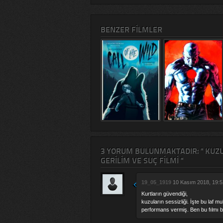
BENZER FILMLER
3 YORUM BULUNMAKTADIR: " KUZUL
GERILIM VE SUÇ FILMI "
19_05_1919
10 Kasım 2018, 19:5
Kurtların güvendiği,
kuzuların sessizliği. İşte bu laf
performans vermiş. Ben bu fılmı b