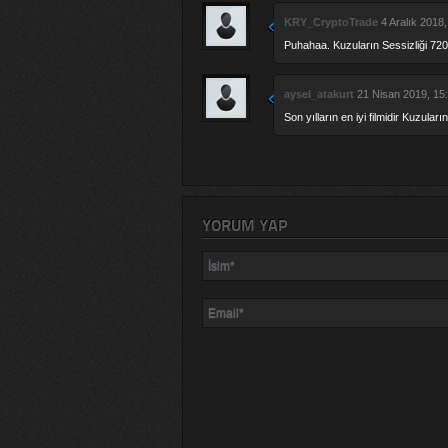
KRY_CryptoTrade
4 Aralık 2018,
Puhahaa. Kuzuların Sessizliği 720p
aysel_atakurt
21 Nisan 2019, 15:
Son yılların en iyi filmidir Kuzular
YORUM YAP