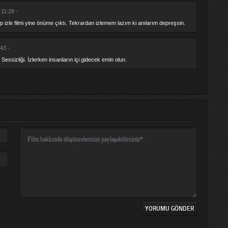
 11:28 -
 izle filmi yine önüme çıktı. Tekrardan izlemem lazım ki anılarım depreşsin.
43 -
ın Sessizliği. İzlerken insanların içi gidecek emin olun.