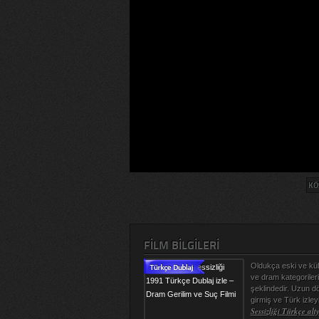
KÖ
FILM BILGILERI
Oldukça eski ve kült 
ve dram kategorileri
şeklindedir. Uzun d
girmiş ve Türk izley
Sessizliği Türkçe alty