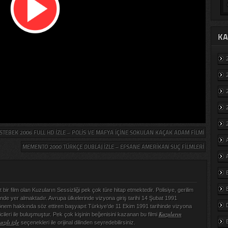
KA
STEBEK 2006 FULL HD IZLE – POLIS VE MAFYA İÇINE SOKULAN KAÇAK ADAM FILMI
MEMENTO 2000 TÜRKÇE DUBLAJ IZLE – EFSANE AMERIKAN SUÇ FILMLERI
bir film olan Kuzuların Sessizliği pek çok türe hitap etmektedir. Polisiye, gerilim
nde yer almaktadır. Avrupa ülkelerinde vizyona giriş tarihi 14 Şubat 1991
önem hakkında söz ettiren başyapıt Türkiye’de 11 Ekim 1991 tarihinde vizyona
Kuzuların
icileri ile buluşmuştur. Pek çok kişinin beğenisini kazanan bu filmi
azılı izle
seçenekleri ile orijinal dilinden seyredebilirsiniz.