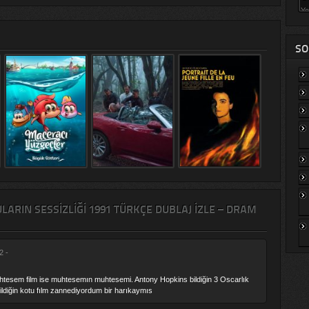
SO
ARIN SESSIZLIĞI 1991 TÜRKÇE DUBLAJ IZLE – DRAM
2 -
 muhtesem film ise muhtesemın muhtesemi. Antony Hopkins bildiğin 3 Oscarlık
ildiğin kotu fılm zannediyordum bir harıkaymıs