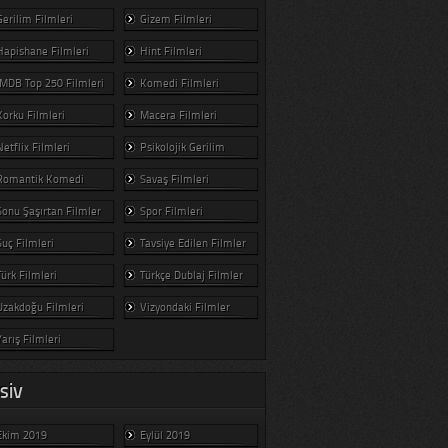
Gerilim Filmleri
Gizem Filmleri
Hapishane Filmleri
Hint Filmleri
IMDB Top 250 Filmleri
Komedi Filmleri
Korku Filmleri
Macera Filmleri
Netflix Filmleri
Psikolojik Gerilim
Romantik Komedi
Savaş Filmleri
Sonu Şaşırtan Filmler
Spor Filmleri
Suç Filmleri
Tavsiye Edilen Filmler
Türk Filmleri
Türkçe Dublaj Filmler
Uzakdoğu Filmleri
Vizyondaki Filmler
Yarış Filmleri
SIV
Ekim 2019
Eylül 2019