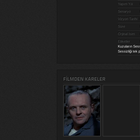
Yapım Yılı
Senaryo
Vizyon Tarihi
Süre
Orjinal İsim
Etiketler
Kuzuların Sessiz
Sessizliği tek p
FILMDEN KARELER