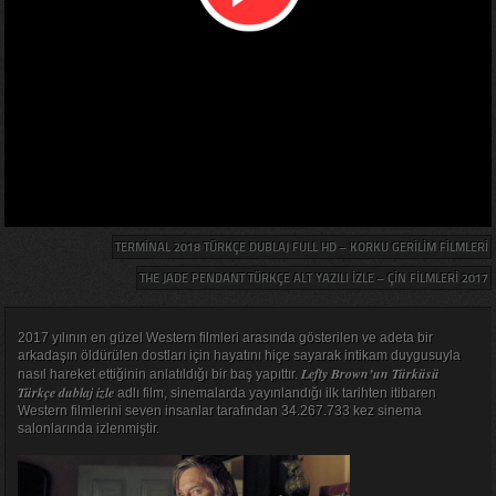
TERMINAL 2018 TÜRKÇE DUBLAJ FULL HD – KORKU GERILIM FILMLERI
THE JADE PENDANT TÜRKÇE ALT YAZILI IZLE – ÇIN FILMLERI 2017
2017 yılının en güzel Western filmleri arasında gösterilen ve adeta bir
arkadaşın öldürülen dostları için hayatını hiçe sayarak intikam duygusuyla
Lefty Brown’un Türküsü
nasıl hareket ettiğinin anlatıldığı bir baş yapıttır.
Türkçe dublaj izle
adlı film, sinemalarda yayınlandığı ilk tarihten itibaren
Western filmlerini seven insanlar tarafından 34.267.733 kez sinema
salonlarında izlenmiştir.