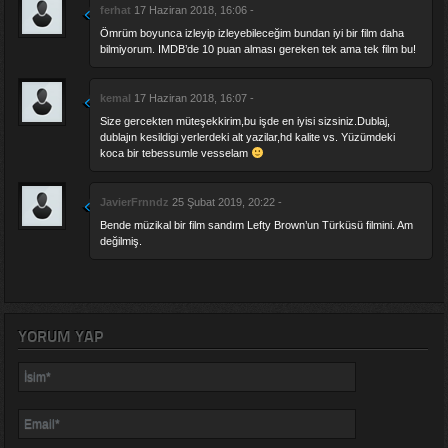
ferhat
17 Haziran 2018, 16:06 -
Ömrüm boyunca izleyip izleyebileceğim bundan iyi bir film daha
bilmiyorum. IMDB’de 10 puan alması gereken tek ama tek film bu!
kemal
17 Haziran 2018, 16:07 -
Size gercekten müteşekkirim,bu işde en iyisi sizsiniz.Dublaj,
dublajın kesildigi yerlerdeki alt yazilar,hd kalite vs. Yüzümdeki
koca bir tebessumle vesselam
JavierFrnndz
25 Şubat 2019, 20:22 -
Bende müzikal bir film sandım Lefty Brown’un Türküsü filmini. Am
değilmiş.
YORUM YAP