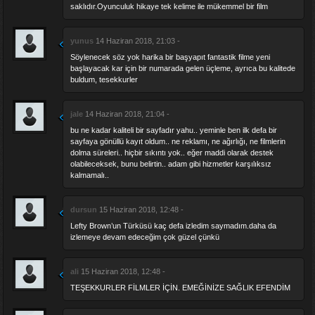
saklıdır.Oyunculuk hikaye tek kelime ile mükemmel bir film
yunus
14 Haziran 2018, 21:03 -
Söylenecek söz yok harika bir başyapıt fantastik filme yeni
başlayacak kar için bir numarada gelen üçleme, ayrıca bu kalitede
buldum, tesekkurler
jale
14 Haziran 2018, 21:04 -
bu ne kadar kaliteli bir sayfadır yahu.. yeminle ben ilk defa bir
sayfaya gönüllü kayıt oldum.. ne reklamı, ne ağırlığı, ne filmlerin
dolma süreleri.. hiçbir sıkıntı yok.. eğer maddi olarak destek
olabileceksek, bunu belirtin.. adam gibi hizmetler karşılıksız
kalmamalı..
dursun
15 Haziran 2018, 12:48 -
Lefty Brown’un Türküsü kaç defa izledim saymadım.daha da
izlemeye devam edeceğim çok güzel çünkü
ali
15 Haziran 2018, 12:48 -
TEŞEKKURLER FİLMLER İÇİN. EMEĞİNİZE SAĞLIK EFENDİM