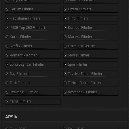
Gerilim Filmleri
Gizem Filmleri
Hapishane Filmleri
Hint Filmleri
IMDB Top 250 Filmleri
Komedi Filmleri
Korku Filmleri
Macera Filmleri
Netflix Filmleri
Psikolojik Gerilim
Romantik Komedi
Savaş Filmleri
Sonu Şaşırtan Filmler
Spor Filmleri
Suç Filmleri
Tavsiye Edilen Filmler
Türk Filmleri
Türkçe Dublaj Filmler
Uzakdoğu Filmleri
Vizyondaki Filmler
Yarış Filmleri
ARSIV
Ekim 2019
Eylül 2019