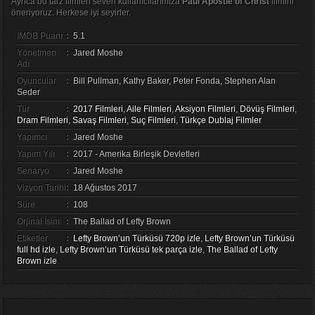
Ayrıca bu tarz filmleri seven kullanıcılarımıza
Paul Apostle of Christ
filmini
öneriyoruz. Herkese iyi seyirler.
IMDB Puanı
:
5.1
Yönetmen
:
Jared Moshe
Adı
Oyuncular
:
Bill Pullman, Kathy Baker, Peter Fonda, Stephen Alan
Seder
Tür
:
2017 Filmleri
,
Aile Filmleri
,
Aksiyon Filmleri
,
Dövüş Filmleri
,
Dram Filmleri
,
Savaş Filmleri
,
Suç Filmleri
,
Türkçe Dublaj Filmler
Yapımcı
:
Jared Moshe
Yapım Yılı
:
2017 - Amerika Birleşik Devletleri
Senaryo
:
Jared Moshe
Vizyon Tarihi
:
18 Ağustos 2017
Süre
:
108
Orjinal İsim
:
The Ballad of Lefty Brown
Etiketler
:
Lefty Brown’un Türküsü 720p izle
,
Lefty Brown’un Türküsü
full hd izle
,
Lefty Brown’un Türküsü tek parça izle
,
The Ballad of Lefty
Brown izle