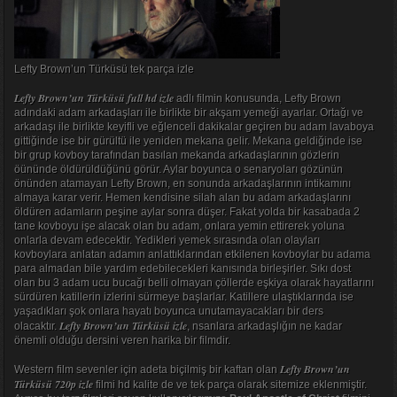
Lefty Brown’un Türküsü tek parça izle
Lefty Brown’un Türküsü full hd izle
adlı filmin konusunda, Lefty Brown
adındaki adam arkadaşları ile birlikte bir akşam yemeği ayarlar. Ortağı ve
arkadaşı ile birlikte keyifli ve eğlenceli dakikalar geçiren bu adam lavaboya
gittiğinde ise bir gürültü ile yeniden mekana gelir. Mekana geldiğinde ise
bir grup kovboy tarafından basılan mekanda arkadaşlarının gözlerin
öününde öldürüldüğünü görür. Aylar boyunca o senaryoları gözünün
önünden atamayan Lefty Brown, en sonunda arkadaşlarının intikamını
almaya karar verir. Hemen kendisine silah alan bu adam arkadaşlarını
öldüren adamların peşine aylar sonra düşer. Fakat yolda bir kasabada 2
tane kovboyu işe alacak olan bu adam, onlara yemin ettirerek yoluna
onlarla devam edecektir. Yedikleri yemek sırasında olan olayları
kovboylara anlatan adamın anlattıklarından etkilenen kovboylar bu adama
para almadan bile yardım edebilecekleri kanısında birleşirler. Sıkı dost
olan bu 3 adam ucu bucağı belli olmayan çöllerde eşkiya olarak hayatlarını
sürdüren katillerin izlerini sürmeye başlarlar. Katillere ulaştıklarında ise
yaşadıkları şok onlara hayatı boyunca unutamayacakları bir ders
Lefty Brown’un Türküsü izle
olacaktır.
, nsanlara arkadaşlığın ne kadar
önemli olduğu dersini veren harika bir filmdir.
Lefty Brown’un
Western film sevenler için adeta biçilmiş bir kaftan olan
Türküsü 720p izle
filmi hd kalite de ve tek parça olarak sitemize eklenmiştir.