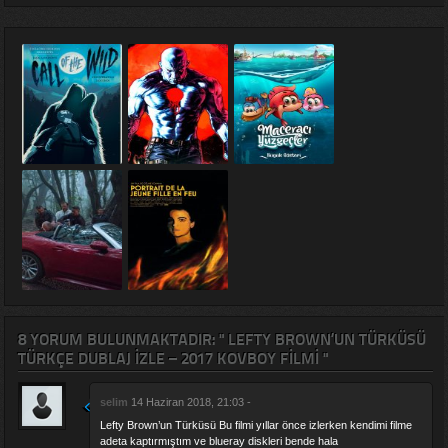
8 YORUM BULUNMAKTADIR: " LEFTY BROWN’UN TÜRKÜSÜ
TÜRKÇE DUBLAJ IZLE – 2017 KOVBOY FILMI "
selim
14 Haziran 2018, 21:03 -
Lefty Brown’un Türküsü Bu filmi yıllar önce izlerken kendimi filme
adeta kaptırmıştım ve blueray diskleri bende hala