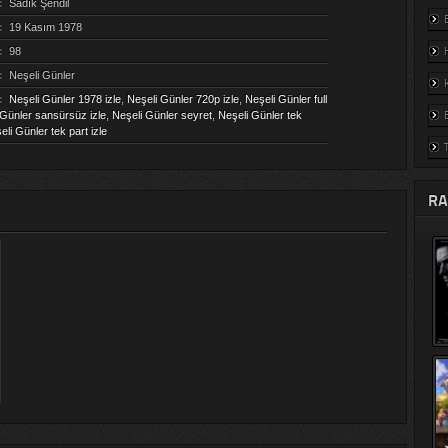
:
Sadık Şendil
:
19 Kasım 1978
:
98
:
Neşeli Günler
:
Neşeli Günler 1978 izle
,
Neşeli Günler 720p izle
,
Neşeli Günler full
 Günler sansürsüz izle
,
Neşeli Günler seyret
,
Neşeli Günler tek
eli Günler tek part izle
RA