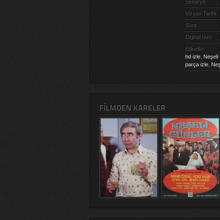
Senaryo
Vizyon Tarihi
Süre
Orjinal İsim
Etiketler
hd izle
,
Neşeli
parça izle
,
Neş
FILMDEN KARELER