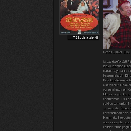
7.191 defa izlendi
Neşeli Günler 1978 t
Neşeli Günler full hd
izleyicilerimize kıs
olarak hayatlarını de
başarmışlardır. Bir b
Kalp kırıklıklarıyla b
olmuşlardır. Neşeler
oynamaktadırlar. Ka
Efendi bir gün karıs
affettiremez. Bir z
şekilde tartışırlar.
sonucunda Kazım Ef
kararlarından asla d
Hanım da 3 çocuğunu 
oraya savrulan çocuk
kalırlar. Yıllar geç