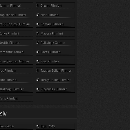
Gerilim Filmleri
Gizem Filmleri
Hapishane Filmleri
Hint Filmleri
IMDB Top 250 Filmleri
Komedi Filmleri
Korku Filmleri
Macera Filmleri
Netflix Filmleri
Psikolojik Gerilim
Romantik Komedi
Savaş Filmleri
Sonu Şaşırtan Filmler
Spor Filmleri
Suç Filmleri
Tavsiye Edilen Filmler
Türk Filmleri
Türkçe Dublaj Filmler
Uzakdoğu Filmleri
Vizyondaki Filmler
Yarış Filmleri
SIV
Ekim 2019
Eylül 2019