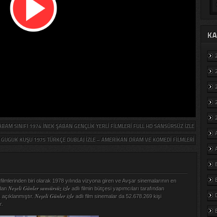
KA
BAM SINIFI 1974 İNEK ŞABAN GENÇLIK YERLI FILMLERI FULL HD SANSÜRSÜZ IZLE
GUGUK KUŞU 1975 TÜRKÇE DUBLAJ IZLE – AMERIKAN DRAM VE KOMEDI FILMLERI
e filmlerinden biri olarak 1978 yılında vizyona giren ve Avşar sinemalarının en
Neşeli Günler sansürsüz izle
olan
adlı filmin bütçesi yapımcıları tarafından
Neşeli Günler izle
 açıklanmıştır.
adlı film sinemalar da 52.678.269 kişi
r.