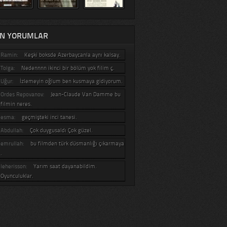
N YORUMLAR
Ramin:
Keşki boksde Azerbaycanla aynı kalsay.
Tolga:
Nedennnn ikinci bir bölüm yok filim ç.
Uğur:
İzlemeyin oğlum ben kusmaya gidiyorum.
Ordes Repovanov:
Jean-Claude Van Damme bu
filmin neres.
esma:
geçmişteki inci tanesi.
Abdullah:
Çok duygusaldı Çok güzel.
emrullah:
bu filmden türk düsmanlığı çıkarmaya
.
leherisson:
Yarım saat dayanabildim.
Oyunculuklar.