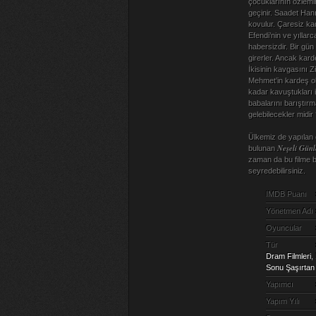
çocuklarının özlemi
geçinir. Saadet Hanı
kovulur. Çaresiz ka
Efendi’nin ve yılla
habersizdir. Bir gün
girerler. Ancak karde
İkisinin kavgasını 
Mehmet’in kardeş old
kadar kavuştukları 
babalarını barıştır
gelebilecekler midir
Ülkemiz de yapılan en
Neşeli Günle
bulunan
zaman da bu filme b
seyredebilirsiniz.
IMDB Puanı
Yönetmen Adı
Oyuncular
Tür
Dram Filmleri
,
Sonu Şaşırtan 
Yapımcı
Yapım Yılı