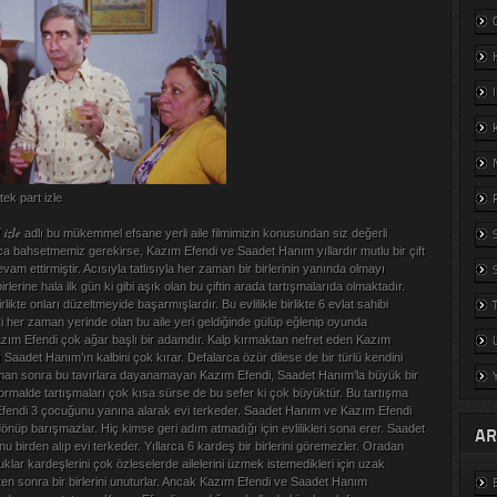
ek part izle
 izle
adlı bu mükemmel efsane yerli aile filmimizin konusundan siz değerli
aca bahsetmemiz gerekirse, Kazım Efendi ve Saadet Hanım yıllardır mutlu bir çift
vam ettirmiştir. Acısıyla tatlısıyla her zaman bir birlerinin yanında olmayı
irlerine hala ilk gün ki gibi aşık olan bu çiftin arada tartışmalarıda olmaktadır.
irlikte onları düzeltmeyide başarmışlardır. Bu evlilikle birlikte 6 evlat sahibi
i her zaman yerinde olan bu aile yeri geldiğinde gülüp eğlenip oyunda
zım Efendi çok ağar başlı bir adamdır. Kalp kırmaktan nefret eden Kazım
ı Saadet Hanım’ın kalbini çok kırar. Defalarca özür dilese de bir türlü kendini
aman sonra bu tavırlara dayanamayan Kazım Efendi, Saadet Hanım’la büyük bir
 Normalde tartışmaları çok kısa sürse de bu sefer ki çok büyüktür. Bu tartışma
endi 3 çocuğunu yanına alarak evi terkeder. Saadet Hanım ve Kazım Efendi
önüp barışmazlar. Hiç kimse geri adım atmadığı için evlilikleri sona erer. Saadet
AR
birden alıp evi terkeder. Yıllarca 6 kardeş bir birlerini göremezler. Oradan
lar kardeşlerini çok özleselerde ailelerini üzmek istemedikleri için uzak
tikten sonra bir birlerini unuturlar. Ancak Kazım Efendi ve Saadet Hanım