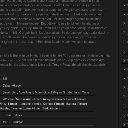
nden yanıp tutuşur. Kazım Efendi yaşadığı mahalle de bir ekmek fırını açıp
m ise terzilik yaparak geçimini sağlar. Saadet Hanım çalıştığı iş yerinden
dın ne yapacağını bilmeyerek daha uygun bir eve çıkmaya karar verir. Kazım
rca ayrı kaldığı çocuklarının yaşadığı mahalleye taşınır. Herkes bu durumdan
 kardeşlerden Ahmet ve Mehmet aynı kızı idare ettiğini öğrenip bir birlerine
ş oluklarını bilmemektedirler. Büyüdükleri içinse bir birlerini hatırlamazlar.
Ziya Bey ayırır. Ziya Bey, Kazım Efendi’nin en yakın dostu olduğu içim Ahmet ve
uklarını bilir. Gerçeği bu iki kardeşe anlatır. Bu duruma çok şaşırsalar da bir o
için mutlu olurlar. Bu durumda 6 kardeş yeniden bir araya gelerek anne ve
mak için plan kurarlar. Kazım Efendi ve Saadet Hanım yeniden bir araya
 ?
 iyi aile filmi olan ve bir daha üzerine bir aile filmi yapılamayan filmlerin başında
r tek parça izle
adlı film sitemize hd kalite de ve 720p olarak eklenmiştir. Aynı
enzer bir film daha izlemek isterseniz
Tosun Paşa izle
adlı filmi de sitemizden
:
8.8
:
Orhan Aksoy
:
Şener Şen, Adile Naşit, Münir Özkul, Ayşen Gruda, İhsan Yüce
:
2012 ve Öncesi
,
Aile Filmleri
,
Aksiyon Filmleri
,
Boxset Filmler
,
En iyi Filmler
,
Fantastik Filmler
,
Komedi Filmleri
,
Macera Filmleri
,
Filmler
,
Tavsiye Edilen Filmler
,
Türk Filmleri
:
Ertem Eğilmez
:
1978 - Türkiye