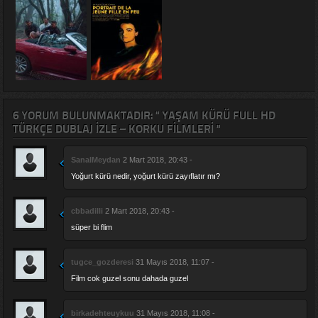
6 YORUM BULUNMAKTADIR: " YAŞAM KÜRÜ FULL HD
TÜRKÇE DUBLAJ İZLE – KORKU FILMLERI "
SanalMeydan
2 Mart 2018, 20:43 -
Yoğurt kürü nedir, yoğurt kürü zayıflatır mı?
cbbadilli
2 Mart 2018, 20:43 -
süper bi flim
tugce_gozderesi
31 Mayıs 2018, 11:07 -
Film cok guzel sonu dahada guzel
birkadehteuykuu
31 Mayıs 2018, 11:08 -