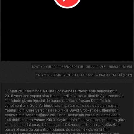
UZAY YOLCULARI PASSENGERS FULL HD 720P İZLE – DRAM FILMLERI
YAŞAMIN KIYISINDA İZLE FULL HD 1080P – DRAM FILMLERI (2017)
17 Mart 2017 tarihinde
A Cure For Welness izle
yicisiyle buluşmuştur.
2016 Ameriken yapımı olan film bir gerilim ve korku filmidir. Aynı zamanda
film içinde gizem öğesini de barındırmaktadır. Yaşam Kürü filminin
yönetmenliğini Gore Verbinski yapmış, yapımcılığında da bulunmuştur.
Yapımcılığını Gore Versbinski ile birlikte David Crockett de üstlenmiştir.
Ayrıca filmin senaristliğinde ise Justin Haythe’nin imzası bulunmaktadır.
146 dakika süren
Yaşam Kürü izle
yicilerinin filme verdikleri puanlara göre
filmin puan ortalaması 7,0 olmuştur. 10 üzerinden 7 puan çok yüksek bir
başarı olmasa da başarılı bir puandır. Bu da demek oluyor ki filmi