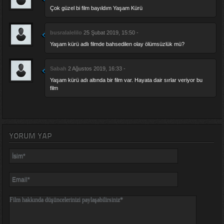
Çok güzel bi film bayıldım Yaşam Kürü
busralalelilo
25 Şubat 2019, 15:50 -
Yaşam kürü adlı filmde bahsedilen olay ölümsüzlük mü?
Sabah
2 Ağustos 2019, 16:33 -
Yaşam kürü adı altında bir film var. Hayata dair sırlar veriyor bu
film
YORUM YAP