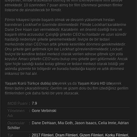
izleyenler, filmde aradıklarını bulmuş ve filmi izlemeyenlere filmi tavsiye
etmektedir. 10 üzerinden 7 puan almış bir film izlenmesi gereken filmler
listesine de alınabilecek bir filmdir.
Filmin hikayesi işinde başarılı olmak ve devamlı yükselmek hırsları
barındıran Lockhart’ın üzerinde dönmektedir. Filmde Lockhart karakterine
Dane Dee Haan can vermektedir. Karakterin en önemli özelliği hırsı ve
başarılı olma arzusudur. Çalıştığı şirketin CEO’su hastadır ve uzun süredir
hastalığı nedeniyle şirkete gelememektedir. İsviçre de bir tedavi
merkezinde olan CEO’nun artık şirkete kesinlikle dönmesi gerekmektedir.
Onu şirkete geri getirmek için ise Lockhart görevlendirmektedir. Lockart
İsviçre’de kendine tedavi merkezi olarak verilen adrese gitmek için yola
koyulur. Amacı şirketin CEO’sunu bulup onu şirkete geri götürmektir. Ancak
işler hiçte sandığı kadar kolay gitmez ve tedavi merkezi olarak bildiği yer
aslında gizemle bir bölgedir ve burada hastalığa kapılır ve artık dönmesi
imkansız bir hal alır.
Yaşam Kürü Türkçe dublaj izle
yerek ya da
Yaşam Kürü HD izle
yerek
filmin tadını çıkarabilirsiniz. Gerilim ve gizem dolu bu film izlediğiniz gerilim
filmlerinden çok daha farklı bir yere oturacak.
IMDB Puanı
:
7.9
Yönetmen
:
Gore Verbinski
Adı
Oyuncular
:
Dane DeHaan, Mia Goth, Jason Isaacs, Celia Imrie, Adrian
Schiller
Tür
:
2017 Filmleri
,
Dram Filmleri
,
Gizem Filmleri
,
Korku Filmleri
,