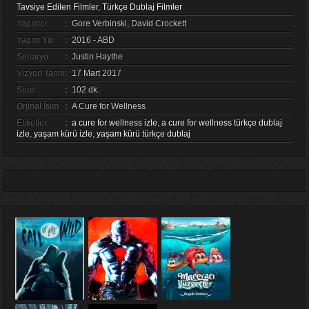
Tavsiye Edilen Filmler
,
Türkçe Dublaj Filmler
Yapımcı
:
Gore Verbinski, David Crockett
Yapım Yılı
:
2016 - ABD
Senaryo
:
Justin Haythe
Vizyon Tarihi
:
17 Mart 2017
Süre
:
102 dk.
Orjinal İsim
:
A Cure for Wellness
Etiketler
:
a cure for wellness izle
,
a cure for wellness türkçe dublaj
izle
,
yaşam kürü izle
,
yaşam kürü türkçe dublaj