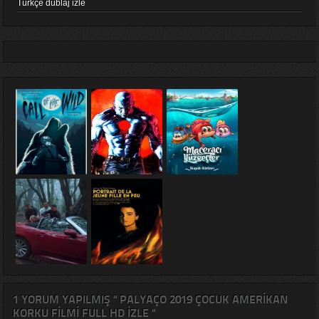
Türkçe dublaj izle
1 YORUM YAPILMIŞ " PALYAÇO 2019 ÇOCUK AMERIKAN
KORKU FILMI FULL HD IZLE "