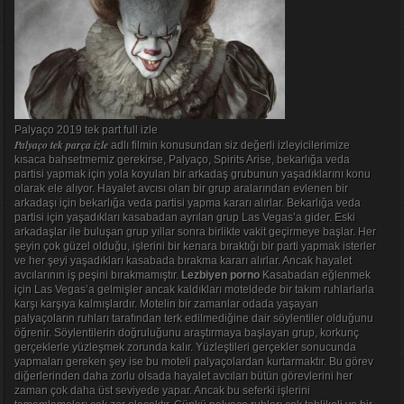
Palyaço 2019 tek part full izle
Palyaço tek parça izle
adlı filmin konusundan siz değerli izleyicilerimize
kısaca bahsetmemiz gerekirse, Palyaço, Spirits Arise, bekarlığa veda
partisi yapmak için yola koyulan bir arkadaş grubunun yaşadıklarını konu
olarak ele alıyor. Hayalet avcısı olan bir grup aralarından evlenen bir
arkadaşı için bekarlığa veda partisi yapma kararı alırlar. Bekarlığa veda
partisi için yaşadıkları kasabadan ayrılan grup Las Vegas’a gider. Eski
arkadaşlar ile buluşan grup yıllar sonra birlikte vakit geçirmeye başlar. Her
şeyin çok güzel olduğu, işlerini bir kenara bıraktığı bir parti yapmak isterler
ve her şeyi yaşadıkları kasabada bırakma kararı alırlar. Ancak hayalet
avcılarının iş peşini bırakmamıştır.
Lezbiyen porno
Kasabadan eğlenmek
için Las Vegas’a gelmişler ancak kaldıkları moteldede bir takım ruhlarlarla
karşı karşıya kalmışlardır. Motelin bir zamanlar odada yaşayan
palyaçoların ruhları tarafından terk edilmediğine dair söylentiler olduğunu
öğrenir. Söylentilerin doğruluğunu araştırmaya başlayan grup, korkunç
gerçeklerle yüzleşmek zorunda kalır. Yüzleştileri gerçekler sonucunda
yapmaları gereken şey ise bu moteli palyaçolardan kurtarmaktır. Bu görev
diğerlerinden daha zorlu olsada hayalet avcıları bütün görevlerini her
zaman çok daha üst seviyede yapar. Ancak bu seferki işlerini