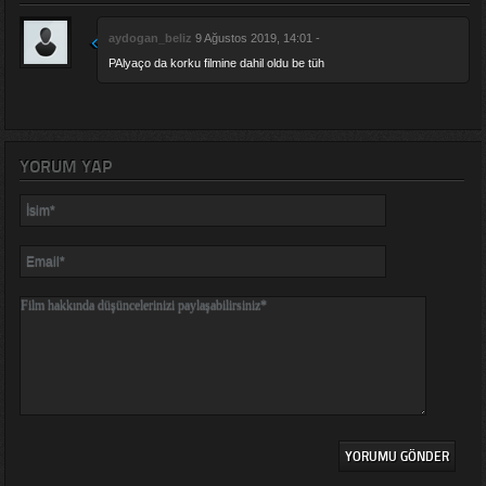
aydogan_beliz
9 Ağustos 2019, 14:01 -
PAlyaço da korku filmine dahil oldu be tüh
YORUM YAP