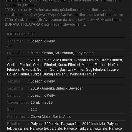
tamamlamaları çok zor olacaktır. Çünkü palyaço ruhları çok tehlikeli ve bir
o kadarda güçlüdür.
2019 yılının en iyi filmleri arasında gösterilen ve korku filmi sevenlerin
Palyaço Türkçe dublaj izle
merakla beklediği
adlı film sitemize hd kalite de ve
Araf 3 Kitab’ül Azazil izle
720p olarak eklenmiştir. Aynı zaman da
adlı filmi de
BURAYA TIKLAYARAK
sitemizden izleyebilirsiniz.
IMDB Puanı
:
8.6
Yönetmen
:
Joseph P. Kelly
Adı
Oyuncular
:
Martin Klebba, Ari Lehman, Tony Moran
Tür
:
2019 Filmleri
,
Aile Filmleri
,
Aksiyon Filmleri
,
Dram Filmleri
,
Gerilim Filmleri
,
Gizem Filmleri
,
Korku Filmleri
,
Macera Filmleri
,
Netflix
Filmleri
,
Psikolojik Gerilim
,
Sonu Şaşırtan Filmler
,
Suç Filmleri
,
Tavsiye
Edilen Filmler
,
Türkçe Dublaj Filmler
,
Vizyondaki Filmler
Yapımcı
:
Joseph P. Kelly
Yapım Yılı
:
2019 - Amerika Birleşik Devletleri
Senaryo
:
Joseph P. Kelly
Vizyon Tarihi
:
16 Ekim 2019
Süre
:
112
Orjinal İsim
:
Clown Motel: Spirits Arise
Etiketler
:
Palyaço 720p izle
,
Palyaço filmi 2019 indir izle
,
Palyaço
tek parça izle
,
Palyaço tek part izle
,
Palyaço Türkçe alt yazı izle
,
Palyaço