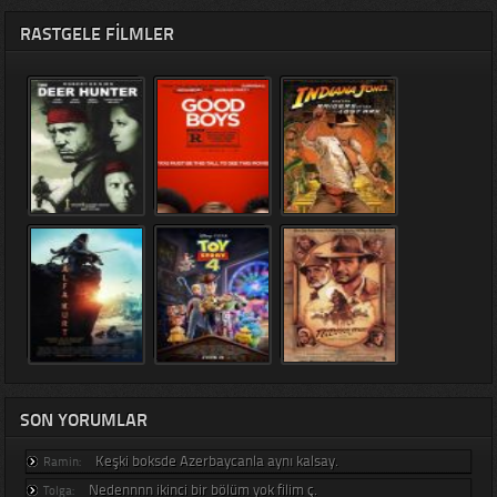
RASTGELE FILMLER
SON YORUMLAR
Keşki boksde Azerbaycanla aynı kalsay.
Ramin:
Nedennnn ikinci bir bölüm yok filim ç.
Tolga: