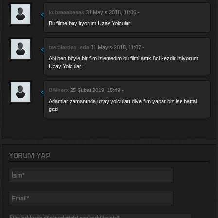
kubraaabasak
31 Mayıs 2018, 11:06 -
Bu filme bayılıyorum Uzay Yolcuları
tascilardan_eda
31 Mayıs 2018, 11:07 -
Abi ben böyle bir film izlemedim.bu filmi artık 8ci kezdir izliyorum
Uzay Yolcuları
BWherx
25 Şubat 2019, 15:49 -
Adamlar zamanında uzay yolcuları diye film yapar biz ise battal
gazi
YORUM YAP