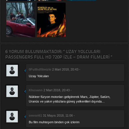
6 YORUM BULUNMAKTADIR: " UZAY YOLCULARI
PASSENGERS FULL HD 720P İZLE – DRAM FILMLERI "
0Fullhdfilmizle
2 Mart 2018, 20:43 -
Uzay Yolcuları
Khosann
2 Mart 2018, 20:43 -
Nükleer füzyon motorları geliştirerek Mars, Jüpiter, Satürn,
Uranüs ve yakın yıldızlara güneş yelkenlileri dışında…
omrsri61
31 Mayıs 2018, 11:06 -
Bu film muhteşem binden çok izlerim