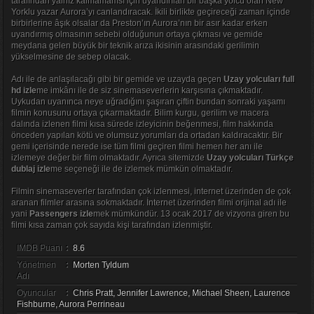
tarafından yalnız kalmamamsı için uyandırılan bir başka yolcu olan New
Yorklu yazar Aurora’yı canlandıracak. İkili birlikte geçireceği zaman içinde
birbirlerine âşık olsalar da Preston’ın Aurora’nın bir asır kadar erken
uyandırmış olmasının sebebi olduğunun ortaya çıkması ve gemide
meydana gelen büyük bir teknik arıza ikisinin arasındaki gerilimin
yükselmesine de sebep olacak.
Adı ile de anlaşılacağı gibi bir gemide ve uzayda geçen
Uzay yolcuları full
hd izle
me imkânı ile de siz sinemaseverlerin karşısına çıkmaktadır.
Uykudan uyanınca neye uğradığını şaşıran çiftin bundan sonraki yaşamı
filmin konusunu ortaya çıkarmaktadır. Bilim kurgu, gerilim ve macera
dalında izlenen filmi kısa sürede izleyicinin beğenmesi, film hakkında
önceden yapılan kötü ve olumsuz yorumları da ortadan kaldıracaktır. Bir
gemi içerisinde nerede ise tüm filmi geçiren filmi hemen her anı ile
izlemeye değer bir film olmaktadır. Ayrıca sitemizde
Uzay yolcuları Türkçe
dublaj izle
me seçeneği ile de izlemek mümkün olmaktadır.
Filmin sinemaseverler tarafından çok izlenmesi, internet üzerinden de çok
aranan filmler arasına sokmaktadır. İnternet üzerinden filmi orijinal adı ile
yani
Passengers izle
mek mümkündür. 13 ocak 2017 de vizyona giren bu
filmi kısa zaman çok sayıda kişi tarafından izlenmiştir.
IMDB Puanı
:
8.6
Yönetmen
:
Morten Tyldum
Adı
Oyuncular
:
Chris Pratt, Jennifer Lawrence, Michael Sheen, Laurence
Fishburne, Aurora Perrineau