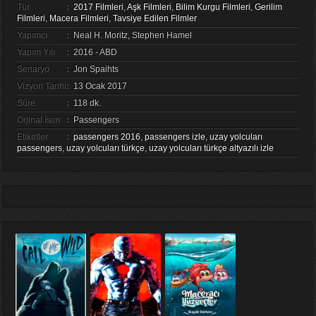
Tür
:
2017 Filmleri
,
Aşk Filmleri
,
Bilim Kurgu Filmleri
,
Gerilim
Filmleri
,
Macera Filmleri
,
Tavsiye Edilen Filmler
Yapımcı
:
Neal H. Moritz, Stephen Hamel
Yapım Yılı
:
2016 - ABD
Senaryo
:
Jon Spaihts
Vizyon Tarihi
:
13 Ocak 2017
Süre
:
118 dk.
Orjinal İsim
:
Passengers
Etiketler
:
passengers 2016
,
passengers izle
,
uzay yolcuları
passengers
,
uzay yolcuları türkçe
,
uzay yolcuları türkçe altyazılı izle