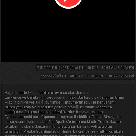
THE CIRCLE TÜRKÇE DUBLAJ FULL HD İZLE – TOM HANKS FILMLERI
YAŞAM KÜRÜ FULL HD TÜRKÇE DUBLAJ İZLE – KORKU FILMLERI
Başrollerinde Oscar ödüllü bir oyuncu olan Jennifer
Lawrence ve Galaksinin Koruyucuları’ndaki Starlord’u canlandıran Chris
Pratt’ın birlikte yer aldığı bu filmde Fishburne’ün rolü ise henüz tam
bilinmiyor.
Uzay yolcuları izle
yicilerin sevdiği bu filmin Yönetmen
koltuğunda Enigma filmi ile beğeni üzerine toplayan Morten
Tyldum oturmaktadır. Yapımını senaryosu ile birlikte Doctor Strange’in
senaryosunu kaleme alan Jon Spaihts’e üstlenmektedir. Pratt’in ilaç ile
ayarlanmış olan uykusundan erken uyanan bir uzay yolcusu olan
tamirci Jim Preston’ı canlandırdığı filmde, Lawrence ise Pratt’in karakteri