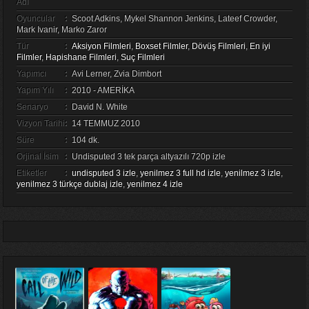
Adı
Oyuncular
:
Scoot Adkins, Mykel Shannon Jenkins, Lateef Crowder,
Mark Ivanir, Marko Zaror
Tür
:
Aksiyon Filmleri
,
Boxset Filmler
,
Dövüş Filmleri
,
En iyi
Filmler
,
Hapishane Filmleri
,
Suç Filmleri
Yapımcı
:
Avi Lerner, Zvia Dimbort
Yapım Yılı
:
2010 - AMERİKA
Senaryo
:
David N. White
Vizyon Tarihi
:
14 TEMMUZ 2010
Süre
:
104 dk.
Orjinal İsim
:
Undisputed 3 tek parça altyazılı 720p izle
Etiketler
:
undisputed 3 izle
,
yenilmez 3 full hd izle
,
yenilmez 3 izle
,
yenilmez 3 türkçe dublaj izle
,
yenilmez 4 izle