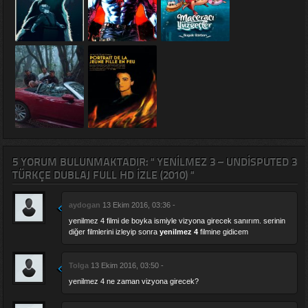
5 YORUM BULUNMAKTADIR: " YENILMEZ 3 – UNDISPUTED 3
TÜRKÇE DUBLAJ FULL HD IZLE (2010) "
aydogan
13 Ekim 2016, 03:36 -
yenilmez 4 filmi de boyka ismiyle vizyona girecek sanırım. serinin
diğer filmlerini izleyip sonra
yenilmez 4
filmine gidicem
Tolga
13 Ekim 2016, 03:50 -
yenilmez 4 ne zaman vizyona girecek?