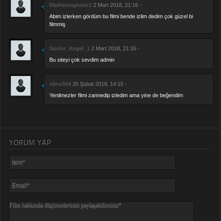
Mathemagicien1
2 Mart 2018, 21:16 -
Abim izlerken gördüm bu filmi bende izlim dedim çok güzel bi
filmmiş
Savior_Angel_1
2 Mart 2018, 21:16 -
Bu siteyi çok sevdim admin
s0nv3d4
20 Şubat 2019, 14:15 -
Yenilmezler filmi zannedip izledim ama yine de beğendim
YORUM YAP