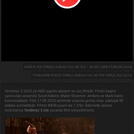
KARATE KID TÜRKÇE DUBLAJ FULL HD IZLE – JACKIE CHAN FILMLERI (2010)
TITANLARIN ÖFKESI TÜRKÇE DUBLAJ FULL HD TEK PARÇA IZLE (2012)
Yenilmez 3 2010 yılı ABD yapımı aksiyon ve suç filmidir. Filmin başrol
oyuncuları arasında Scoot Adkins, Mykel Shannon Jenkins ve Mark Ivanir
bulunmaktadır. Film 17.06.2010 tarihinde vizyona girmiş olup, yaklaşık 90
dakika sürmektedir. Filmin IMDB puanı ise 7,3’tür. İnternette arama
motorlarına
Yenilmez 3 izle
yazarak filmi izleyebilirsiniz.