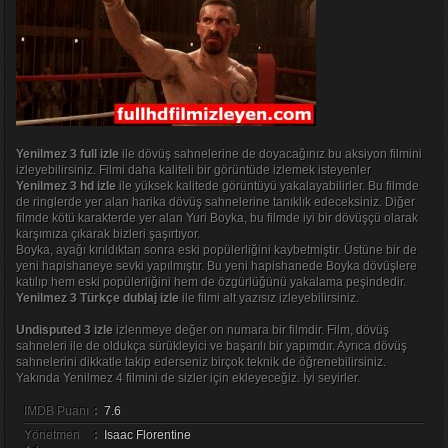
Yenilmez 3 full izle
ile dövüş sahnelerine de doyacağınız bu aksiyon filmini
izleyebilirsiniz. Filmi daha kaliteli bir görüntüde izlemek isteyenler
Yenilmez 3 hd izle
ile yüksek kalitede görüntüyü yakalayabilirler. Bu filmde
de ringlerde yer alan harika dövüş sahnelerine tanıklık edeceksiniz. Diğer
filmde kötü karakterde yer alan Yuri Boyka, bu filmde iyi bir dövüşçü olarak
karşımıza çıkarak bizleri şaşırtıyor.
Boyka, ayağı kırıldıktan sonra eski popülerliğini kaybetmiştir. Üstüne bir de
yeni hapishaneye sevki yapılmıştır. Bu yeni hapishanede Boyka dövüşlere
katılıp hem eski popülerliğini hem de özgürlüğünü yakalama peşindedir.
Yenilmez 3 Türkçe dublaj izle
ile filmi alt yazısız izleyebilirsiniz.
Undisputed 3 izle
izlenmeye değer on numara bir filmdir. Film, dövüş
sahneleri ile de oldukça sürükleyici ve başarılı bir yapımdır. Ayrıca dövüş
sahnelerini dikkatle takip ederseniz birçok teknik de öğrenebilirsiniz.
Yakında
Yenilmez 4
filmini de sizler için ekleyeceğiz. İyi seyirler.
IMDB Puanı
:
7.6
Yönetmen
:
Isaac Florentine