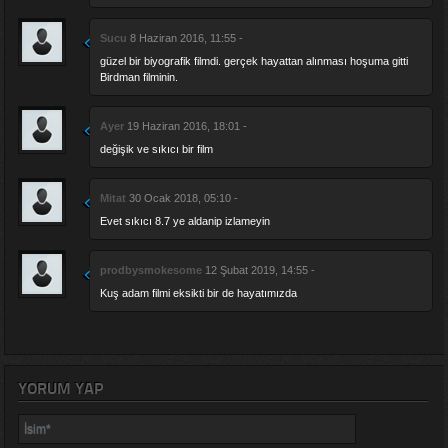
Sucu
8 Haziran 2016, 11:55 -
güzel bir biyografik filmdi. gerçek hayattan alınması hoşuma gitti
Birdman filminin.
Ayer
19 Haziran 2016, 18:01 -
değişik ve sıkıcı bir film
Mitat
30 Ocak 2018, 05:10 -
Evet sıkıcı 8.7 ye aldanip izlameyin
prodbysmokesome
12 Şubat 2019, 14:55 -
Kuş adam filmi eksikti bir de hayatımızda
YORUM YAP