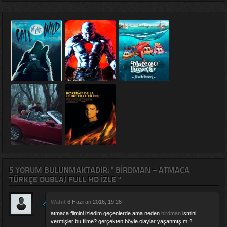
5 YORUM BULUNMAKTADIR: " BIRDMAN – ATMACA
TÜRKÇE DUBLAJ FULL HD IZLE "
Wahit
6 Haziran 2016, 19:26 -
atmaca filmini izledim geçenlerde ama neden
birdman
ismini
vermişler bu filme? gerçekten böyle olaylar yaşanmış mı?