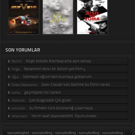
SON YORUMLAR
Keşki boksde Azerbaycanla aynı kalsay.
Ramin:
Nedennnn ikinci bir bölüm yok filim ç.
Tolga:
İzlemeyin oğlum ben kusmaya gidiyorum.
Uğur:
Jean-Claude Van Damme bu filmin neres.
Ordes Repovanov:
geçmişteki inci tanesi.
esma:
Çok duygusaldı Çok güzel.
Abdullah:
bu filmden türk düsmanlığı çıkarmaya .
emrullah:
Yarım saat dayanabildim. Oyunculuklar.
leherisson:
savoykingbet
|
savoybetting
|
savoybetting
|
savoybetting
|
savoybetting
|