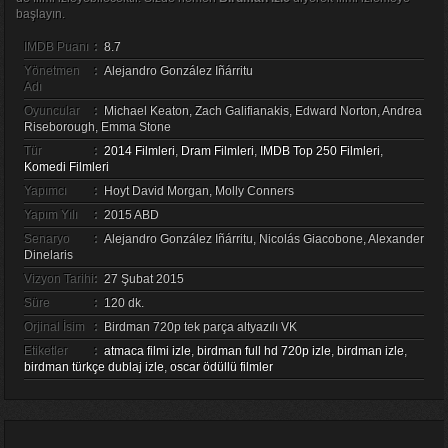
başlayın.
IMDB Puanı
:
8.7
Yönetmen
:
Alejandro González Iñárritu
Adı
Oyuncular
:
Michael Keaton, Zach Galifianakis, Edward Norton, Andrea
Riseborough, Emma Stone
Tür
:
2014 Filmleri
,
Dram Filmleri
,
IMDB Top 250 Filmleri
,
Komedi Filmleri
Yapımcı
:
Hoyt David Morgan, Molly Conners
Yapım Yılı
:
2015 ABD
Senaryo
:
Alejandro González Iñárritu, Nicolás Giacobone, Alexander
Dinelaris
Vizyon Tarihi
:
27 Şubat 2015
Süre
:
120 dk.
Orjinal İsim
:
Birdman 720p tek parça altyazılı VK
Etiketler
:
atmaca filmi izle
,
birdman full hd 720p izle
,
birdman izle
,
birdman türkçe dublaj izle
,
oscar ödüllü filmler