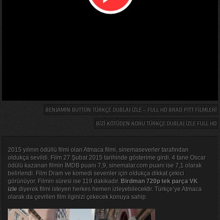
BENJAMIN BUTTON TÜRKÇE DUBLAJ IZLE – FULL HD BRAD PITT FILMLERI
BIZI KÖTÜDEN KORU TÜRKÇE DUBLAJ IZLE FULL HD
2015 yılının ödüllü filmi olan Atmaca filmi, sinemaseverler tarafından
oldukça sevildi. Film 27 Şubat 2015 tarihinde gösterime girdi. 4 tane Oscar
ödülü kazanan filmin İMDB puanı 7,9, sinemalar.com puanı ise 7,1 olarak
belirlendi. Film Dram ve komedi sevenler için oldukça dikkat çekici
görünüyor. Filmin süresi ise 119 dakikadır.
Birdman 720p tek parça VK
izle
diyerek filmi isteyen herkes hemen izleyebilecektir. Türkçe’ye Atmaca
olarak da çevrilen film ilginizi çekecek konuya sahip.