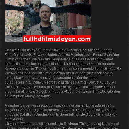
Cahilliğin Umulmayan Erdemi filminin oyuncuları ise; Michael Keaton,
Zach Galifianakis, Edward Norton, Andrea Riseborough, Emma Stone’dur.
Filmin yönetmeni ise Meksikalı Alejandro González Iñárritu’dur. Genel
olarak filmin özetine bakacak olursak; bir süper kahramanı canlandıran
Raymon Carver ’in (Keaton) belli bir zaman sonra popülerliğini yitirmesiyle
film başlar. Oscar ödüllü filmler arasına giren ve değişik bir senaryoya
sahip olan filmde aradığınız ve bulamadığınız tüm duyguları
bulabileceksiniz. Oyuncu kadrosu o kadar sağlam ki.. Dövüş Kulübü, Adı
Çıkmış, Hangover, Batman gibi filmlerde oynayan kaliteli oyunculardan
oluşan bir ekibi var. Gerçek bir hayat öyküsüne dayanan film izleyicilerden
de tam puan almayı başarmış.
Ardından Carver kendi egosuyla savaşmaya başlar. Bu sırada ailesini,
kariyerini yani her şeyini kaybeden Carver’ in tekrar kendisini iyileştirme
sürecidir.
Cahilliğin Umulmayan Erdemi full hd izle
diyerek filmi izlemek
mümkündür.
İsteyenler Türkçe dublajlı izlemek için
Birdman Türkçe dublaj izle
diyerek
de filmi izleyebilecektir. Sizde hemen
Birdman izle
diyerek filmi izlemeye