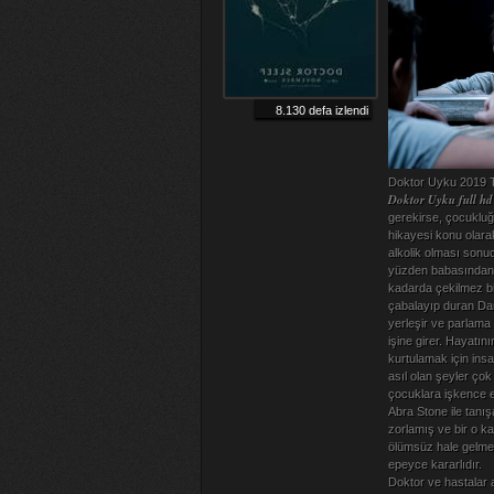
8.130 defa izlendi
Doktor Uyku 2019 Tü
Doktor Uyku full hd 
gerekirse, çocukluğ
hikayesi konu olarak
alkolik olması sonu
yüzden babasından n
kadarda çekilmez bi
çabalayıp duran Da
yerleşir ve parlama 
işine girer. Hayatı
kurtulamak için insa
asıl olan şeyler çok
çocuklara işkence e
Abra Stone ile tanı
zorlamış ve bir o k
ölümsüz hale gelmey
epeyce kararlıdır.
Doktor ve hastalar a