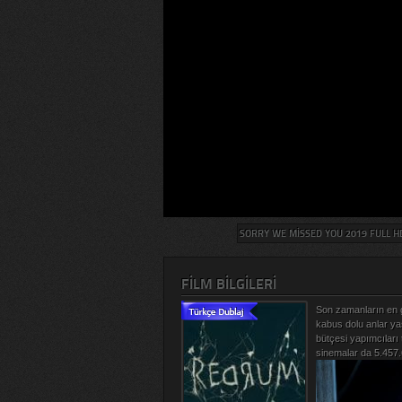
SORRY WE MISSED YOU 2019 FULL H
FILM BILGILERI
Son zamanların en ga
kabus dolu anlar ya
bütçesi yapımcıları
sinemalar da 5.457.6