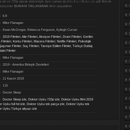
İblis Esir-i Beden izle
ite de ve 720p olarak eklenmiştir. Aynı zaman da
adlı filmi de
isteyenler
BURAYA TIKLAYARAK
filme ulaşabilirler.
:
6.8
:
Mike Flanagan
:
Ewan McGregor, Rebecca Ferguson, Kyliegh Curran
:
2019 Filmleri
,
Aile Filmleri
,
Aksiyon Filmleri
,
Dram Filmleri
,
Gerilim
Filmleri
,
Korku Filmleri
,
Macera Filmleri
,
Netflix Filmleri
,
Psikolojik
aşırtan Filmler
,
Suç Filmleri
,
Tavsiye Edilen Filmler
,
Türkçe Dublaj
aki Filmler
:
Mike Flanagan
:
2019 - Amerika Birleşik Devletleri
:
Mike Flanagan
:
21 Kasım 2019
:
115
:
Doctor Sleep
:
Doctor Sleep izle
,
Doktor Uyku 720p izle
,
Doktor Uyku filmi 2019
r Uyku full hd izle
,
Doktor Uyku tek parça izle
,
Doktor Uyku tek
r Uyku Türkçe altyazı izle