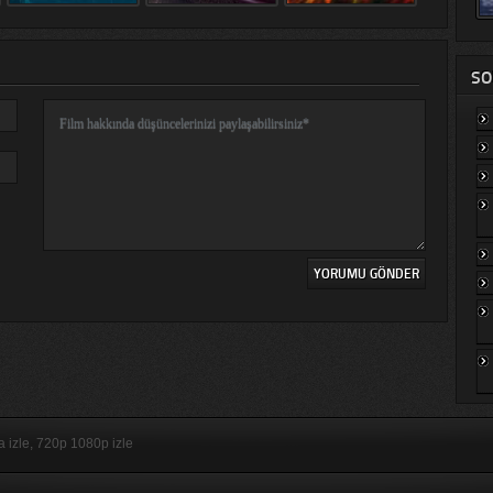
SO
ça izle, 720p 1080p izle