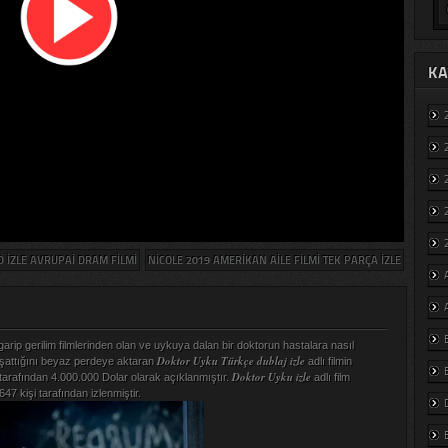
KA
D IZLE AVRUPAI DRAM FILMI
NICOLE 2019 AMERIKAN AILE FILMI TEK PARÇA IZLE
rip gerilim filmlerinden olan ve uykuya dalan bir doktorun hastalara nasıl
Doktor Uyku Türkçe dublaj izle
şattığını beyaz perdeye aktaran
adlı filmin
Doktor Uyku izle
 tarafından 4.000.000 Dolar olarak açıklanmıştır.
adlı film
47 kişi tarafından izlenmiştir.