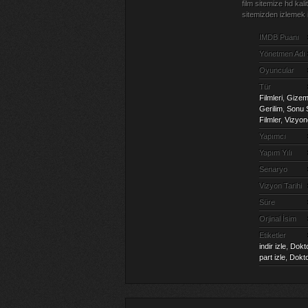
film sitemize hd kal
sitemizden izlemek 
IMDB Puanı
Yönetmen Adı
Oyuncular
Tür
Filmleri
,
Gizem 
Gerilim
,
Sonu Ş
Filmler
,
Vizyond
Yapımcı
Yapım Yılı
Senaryo
Vizyon Tarihi
Süre
Orjinal İsim
Etiketler
indir izle
,
Dokto
part izle
,
Dokto