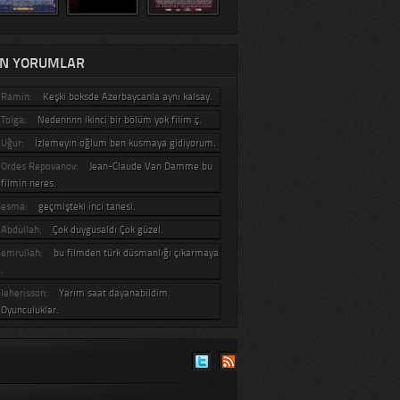
N YORUMLAR
Ramin:
Keşki boksde Azerbaycanla aynı kalsay.
Tolga:
Nedennnn ikinci bir bölüm yok filim ç.
Uğur:
İzlemeyin oğlum ben kusmaya gidiyorum.
Ordes Repovanov:
Jean-Claude Van Damme bu
filmin neres.
esma:
geçmişteki inci tanesi.
Abdullah:
Çok duygusaldı Çok güzel.
emrullah:
bu filmden türk düsmanlığı çıkarmaya
.
leherisson:
Yarım saat dayanabildim.
Oyunculuklar.