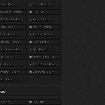
Gerilim Filmleri
Gizem Filmleri
Hapishane Filmleri
Hint Filmleri
IMDB Top 250 Filmleri
Komedi Filmleri
Korku Filmleri
Macera Filmleri
Netflix Filmleri
Psikolojik Gerilim
Romantik Komedi
Savaş Filmleri
Sonu Şaşırtan Filmler
Spor Filmleri
Suç Filmleri
Tavsiye Edilen Filmler
Türk Filmleri
Türkçe Dublaj Filmler
Uzakdoğu Filmleri
Vizyondaki Filmler
Yarış Filmleri
SIV
Ekim 2019
Eylül 2019