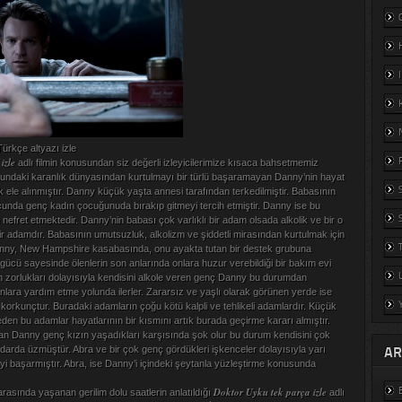
rkçe altyazı izle
izle
adlı filmin konusundan siz değerli izleyicilerimize kısaca bahsetmemiz
undaki karanlık dünyasından kurtulmayı bir türlü başaramayan Danny’nin hayat
 ele alınmıştır. Danny küçük yaşta annesi tarafından terkedilmiştir. Babasının
cunda genç kadın çocuğunuda bırakıp gitmeyi tercih etmiştir. Danny ise bu
efret etmektedir. Danny’nin babası çok varlıklı bir adam olsada alkolik ve bir o
r adamdır. Babasının umutsuzluk, alkolizm ve şiddetli mirasından kurtulmak için
nny, New Hampshire kasabasında, onu ayakta tutan bir destek grubuna
gücü sayesinde ölenlerin son anlarında onlara huzur verebildiği bir bakım evi
nın zorlukları dolayısıyla kendisini alkole veren genç Danny bu durumdan
nlara yardım etme yolunda ilerler. Zararsız ve yaşlı olarak görünen yerde ise
 korkunçtur. Buradaki adamların çoğu kötü kalpli ve tehlikeli adamlardır. Küçük
den bu adamlar hayatlarının bir kısmını artık burada geçirme kararı almıştır.
şan Danny genç kızın yaşadıkları karşısında şok olur bu durum kendisini çok
AR
adarda üzmüştür. Abra ve bir çok genç gördükleri işkenceler dolayısıyla yarı
i başarmıştır. Abra, ise Danny’i içindeki şeytanla yüzleştirme konusunda
Doktor Uyku tek parça izle
rasında yaşanan gerilim dolu saatlerin anlatıldığı
adlı