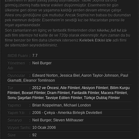
Eisenheim’in adını yavaş yavaş duymaktadır. Tabiki Sophia’da onu
görmüş,izlemiş hatta tekrar eskileri düşünmüştür. Eisenheim bir gün
ülkesine geri döner ve yaşamına kaldığı yerden devam etmeye çalışır.
Ailesi onu gördüğüne çok mutludur. Ancak Sophia’nın babası bu durumdan
pek memnun değildir. Eisenheim’in sevdiği kız ise Macaristan prensi ile
nişan aşamasındadır.
Sihirbaz full hd izle
Son zamanların en ilginç ve fantastik filmlerinden olan
adlı film sitemize hd kalite de ve 720p olarak eklenmiştir. Aynı zaman da bu
filme benzer bir film daha izlemek isterseniz
Kelebek Etkisi izle
adlı filmi
de sitemizden seyredebilirsiniz.
IMDB Puanı
:
7.7
Yönetmen
:
Neil Burger
Adı
Oyuncular
:
Edward Norton, Jessica Biel, Aaron Taylor-Johnson, Paul
Giamatti, Eleanor Tomlinson
Tür
:
2012 ve Öncesi
,
Aile Filmleri
,
Aksiyon Filmleri
,
Bilim Kurgu
Filmleri
,
Boxset Filmler
,
Dram Filmleri
,
Fantastik Filmler
,
Macera Filmleri
,
Sonu Şaşırtan Filmler
,
Tavsiye Edilen Filmler
,
Türkçe Dublaj Filmler
Yapımcı
:
Brian Koppelman, Michael London
Yapım Yılı
:
2006 - Çekya - Amerika Birleşik Devletleri
Senaryo
:
Neil Burger, Steven Millhauser
Vizyon Tarihi
:
10 Ocak 2006
Süre
:
92