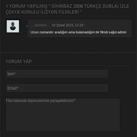
1 YORUM YAPILMIŞ " SIHIRBAZ 2006 TÜRKÇE DUBLAJ IZLE
ÇEKYA KONULU İLIZYON FILMLERI "
__sihirbaz__
10 Şubat 2019, 12:18 -
Uzun zamandır aradığım ama bulamadığım bir filmdi sağol admin
YORUM YAP